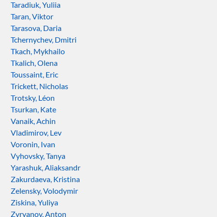
Taradiuk, Yuliia
Taran, Viktor
Tarasova, Daria
Tchernychev, Dmitri
Tkach, Mykhailo
Tkalich, Olena
Toussaint, Eric
Trickett, Nicholas
Trotsky, Léon
Tsurkan, Kate
Vanaik, Achin
Vladimirov, Lev
Voronin, Ivan
Vyhovsky, Tanya
Yarashuk, Aliaksandr
Zakurdaeva, Kristina
Zelensky, Volodymir
Ziskina, Yuliya
Zyryanov, Anton