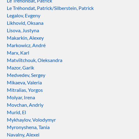
Le Tréhondat, Patrick
Le Tréhondat, Patrick/Silberstein, Patrick
Legalov, Evgeny
Likhovid, Oksana
Lisova, Justyna
Makarkin, Alexey
Markowicz, André
Marx, Karl
Matviïtchouk, Oleksandra
Mazor, Garik
Medvedev, Sergey
Mikaeva, Valeria
Mitralias, Yorgos
Molyar, Irena
Movchan, Andriy
Murid, El
Mykhaylov, Volodymyr
Myronyshena, Tania
Navalny, Alexei