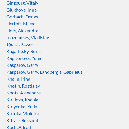
Ginzburg, Vitaly
Glukhova, Irina
Gorbach, Denys
Hertoft, Mikael
Hots, Alexandre
Inozemtsev, Vladislav
Jędral, Paweł
Kagarlitsky, Boris
Kapitonova, Yulia
Kasparov, Garry
Kasparov, Garry/Landbergis, Gabrielus
Khalin, Irina
Khotin, Rostislav
Khots, Alexandre
Kirillova, Ksenia
Kiriyenko, Yulia
Kirtoka, Violetta
Kitral, Oleksandr
Koch, Alfred