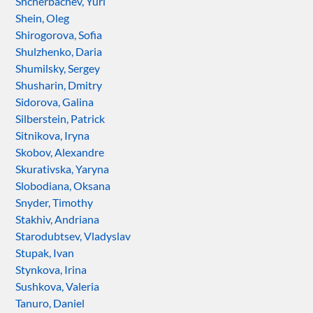
Shcherbachev, Yuri
Shein, Oleg
Shirogorova, Sofia
Shulzhenko, Daria
Shumilsky, Sergey
Shusharin, Dmitry
Sidorova, Galina
Silberstein, Patrick
Sitnikova, Iryna
Skobov, Alexandre
Skurativska, Yaryna
Slobodiana, Oksana
Snyder, Timothy
Stakhiv, Andriana
Starodubtsev, Vladyslav
Stupak, Ivan
Stynkova, Irina
Sushkova, Valeria
Tanuro, Daniel