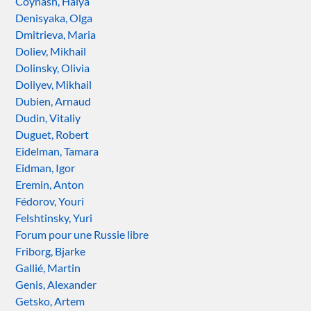
Coynash, Halya
Denisyaka, Olga
Dmitrieva, Maria
Doliev, Mikhail
Dolinsky, Olivia
Doliyev, Mikhail
Dubien, Arnaud
Dudin, Vitaliy
Duguet, Robert
Eidelman, Tamara
Eidman, Igor
Eremin, Anton
Fédorov, Youri
Felshtinsky, Yuri
Forum pour une Russie libre
Friborg, Bjarke
Gallié, Martin
Genis, Alexander
Getsko, Artem