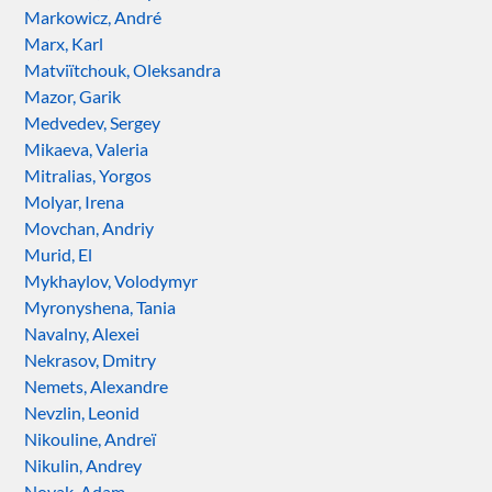
Markowicz, André
Marx, Karl
Matviïtchouk, Oleksandra
Mazor, Garik
Medvedev, Sergey
Mikaeva, Valeria
Mitralias, Yorgos
Molyar, Irena
Movchan, Andriy
Murid, El
Mykhaylov, Volodymyr
Myronyshena, Tania
Navalny, Alexei
Nekrasov, Dmitry
Nemets, Alexandre
Nevzlin, Leonid
Nikouline, Andreï
Nikulin, Andrey
Novak, Adam