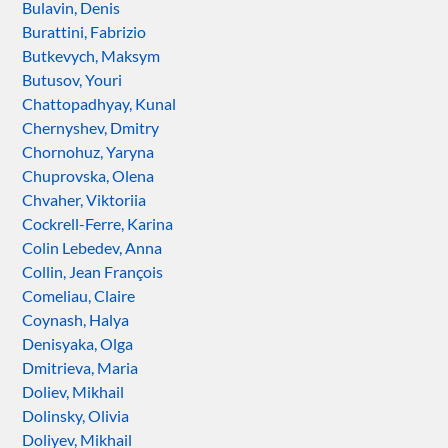
Bulavin, Denis
Burattini, Fabrizio
Butkevych, Maksym
Butusov, Youri
Chattopadhyay, Kunal
Chernyshev, Dmitry
Chornohuz, Yaryna
Chuprovska, Olena
Chvaher, Viktoriia
Cockrell-Ferre, Karina
Colin Lebedev, Anna
Collin, Jean François
Comeliau, Claire
Coynash, Halya
Denisyaka, Olga
Dmitrieva, Maria
Doliev, Mikhail
Dolinsky, Olivia
Doliyev, Mikhail