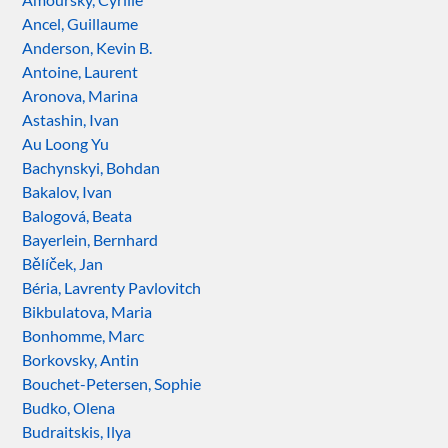
Ancel, Guillaume
Anderson, Kevin B.
Antoine, Laurent
Aronova, Marina
Astashin, Ivan
Au Loong Yu
Bachynskyi, Bohdan
Bakalov, Ivan
Balogová, Beata
Bayerlein, Bernhard
Bělíček, Jan
Béria, Lavrenty Pavlovitch
Bikbulatova, Maria
Bonhomme, Marc
Borkovsky, Antin
Bouchet-Petersen, Sophie
Budko, Olena
Budraitskis, Ilya