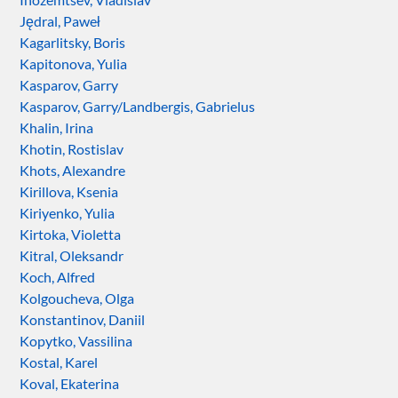
Jędral, Paweł
Kagarlitsky, Boris
Kapitonova, Yulia
Kasparov, Garry
Kasparov, Garry/Landbergis, Gabrielus
Khalin, Irina
Khotin, Rostislav
Khots, Alexandre
Kirillova, Ksenia
Kiriyenko, Yulia
Kirtoka, Violetta
Kitral, Oleksandr
Koch, Alfred
Kolgoucheva, Olga
Konstantinov, Daniil
Kopytko, Vassilina
Kostal, Karel
Koval, Ekaterina