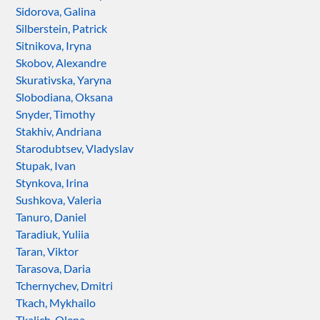
Sidorova, Galina
Silberstein, Patrick
Sitnikova, Iryna
Skobov, Alexandre
Skurativska, Yaryna
Slobodiana, Oksana
Snyder, Timothy
Stakhiv, Andriana
Starodubtsev, Vladyslav
Stupak, Ivan
Stynkova, Irina
Sushkova, Valeria
Tanuro, Daniel
Taradiuk, Yuliia
Taran, Viktor
Tarasova, Daria
Tchernychev, Dmitri
Tkach, Mykhailo
Tkalich, Olena