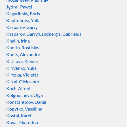
Jędral, Paweł
Kagarlitsky, Boris
Kapitonova, Yulia
Kasparov, Garry
Kasparov, Garry/Landbergis, Gabrielus
Khalin, Irina
Khotin, Rostislav
Khots, Alexandre
Kirillova, Ksenia
Kiriyenko, Yulia
Kirtoka, Violetta
Kitral, Oleksandr
Koch, Alfred
Kolgoucheva, Olga
Konstantinov, Daniil
Kopytko, Vassilina
Kostal, Karel
Koval, Ekaterina