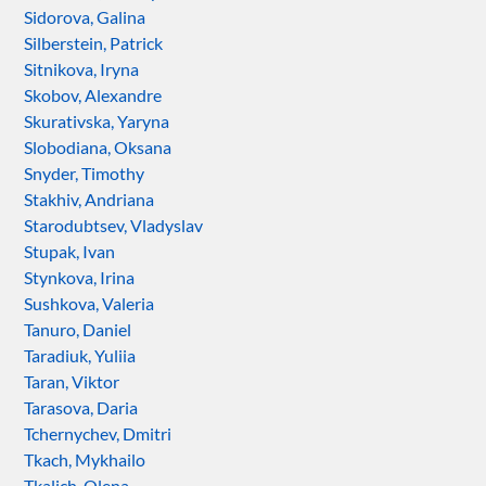
Sidorova, Galina
Silberstein, Patrick
Sitnikova, Iryna
Skobov, Alexandre
Skurativska, Yaryna
Slobodiana, Oksana
Snyder, Timothy
Stakhiv, Andriana
Starodubtsev, Vladyslav
Stupak, Ivan
Stynkova, Irina
Sushkova, Valeria
Tanuro, Daniel
Taradiuk, Yuliia
Taran, Viktor
Tarasova, Daria
Tchernychev, Dmitri
Tkach, Mykhailo
Tkalich, Olena