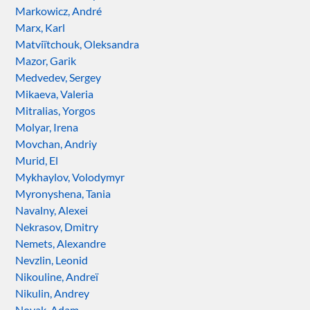
Markowicz, André
Marx, Karl
Matviïtchouk, Oleksandra
Mazor, Garik
Medvedev, Sergey
Mikaeva, Valeria
Mitralias, Yorgos
Molyar, Irena
Movchan, Andriy
Murid, El
Mykhaylov, Volodymyr
Myronyshena, Tania
Navalny, Alexei
Nekrasov, Dmitry
Nemets, Alexandre
Nevzlin, Leonid
Nikouline, Andreï
Nikulin, Andrey
Novak, Adam