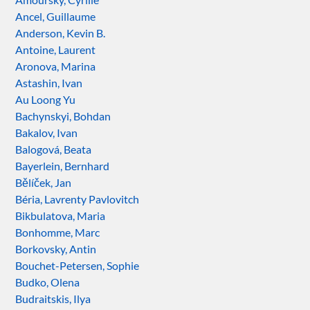
Ancel, Guillaume
Anderson, Kevin B.
Antoine, Laurent
Aronova, Marina
Astashin, Ivan
Au Loong Yu
Bachynskyi, Bohdan
Bakalov, Ivan
Balogová, Beata
Bayerlein, Bernhard
Bělíček, Jan
Béria, Lavrenty Pavlovitch
Bikbulatova, Maria
Bonhomme, Marc
Borkovsky, Antin
Bouchet-Petersen, Sophie
Budko, Olena
Budraitskis, Ilya