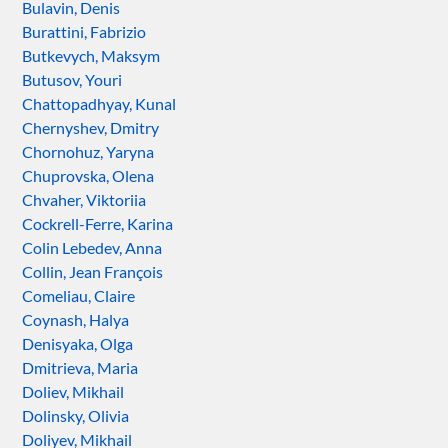
Bulavin, Denis
Burattini, Fabrizio
Butkevych, Maksym
Butusov, Youri
Chattopadhyay, Kunal
Chernyshev, Dmitry
Chornohuz, Yaryna
Chuprovska, Olena
Chvaher, Viktoriia
Cockrell-Ferre, Karina
Colin Lebedev, Anna
Collin, Jean François
Comeliau, Claire
Coynash, Halya
Denisyaka, Olga
Dmitrieva, Maria
Doliev, Mikhail
Dolinsky, Olivia
Doliyev, Mikhail