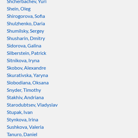
Shcherbachev, Yuri
Shein, Oleg
Shirogorova, Sofia
Shulzhenko, Daria
Shumilsky, Sergey
Shusharin, Dmitry
Sidorova, Galina
Silberstein, Patrick
Sitnikova, Iryna
Skobov, Alexandre
Skurativska, Yaryna
Slobodiana, Oksana
Snyder, Timothy
Stakhiv, Andriana
Starodubtsev, Vladyslav
Stupak, Ivan
Stynkova, Irina
Sushkova, Valeria
Tanuro, Daniel