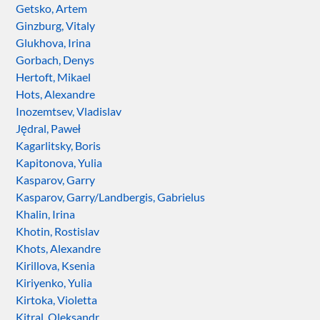
Getsko, Artem
Ginzburg, Vitaly
Glukhova, Irina
Gorbach, Denys
Hertoft, Mikael
Hots, Alexandre
Inozemtsev, Vladislav
Jędral, Paweł
Kagarlitsky, Boris
Kapitonova, Yulia
Kasparov, Garry
Kasparov, Garry/Landbergis, Gabrielus
Khalin, Irina
Khotin, Rostislav
Khots, Alexandre
Kirillova, Ksenia
Kiriyenko, Yulia
Kirtoka, Violetta
Kitral, Oleksandr