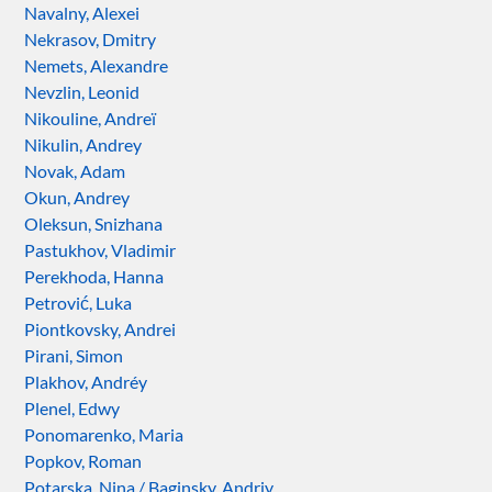
Navalny, Alexei
Nekrasov, Dmitry
Nemets, Alexandre
Nevzlin, Leonid
Nikouline, Andreï
Nikulin, Andrey
Novak, Adam
Okun, Andrey
Oleksun, Snizhana
Pastukhov, Vladimir
Perekhoda, Hanna
Petrović, Luka
Piontkovsky, Andrei
Pirani, Simon
Plakhov, Andréy
Plenel, Edwy
Ponomarenko, Maria
Popkov, Roman
Potarska, Nina / Baginsky, Andriy