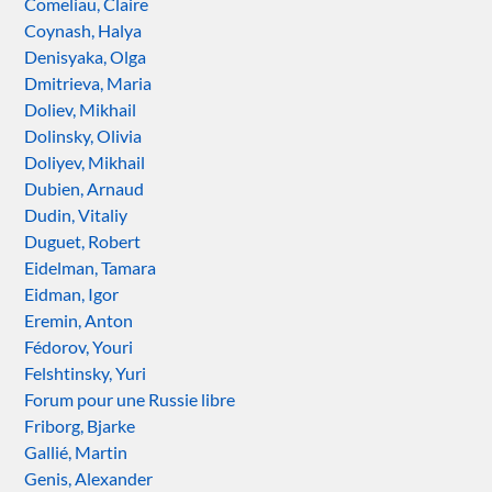
Comeliau, Claire
Coynash, Halya
Denisyaka, Olga
Dmitrieva, Maria
Doliev, Mikhail
Dolinsky, Olivia
Doliyev, Mikhail
Dubien, Arnaud
Dudin, Vitaliy
Duguet, Robert
Eidelman, Tamara
Eidman, Igor
Eremin, Anton
Fédorov, Youri
Felshtinsky, Yuri
Forum pour une Russie libre
Friborg, Bjarke
Gallié, Martin
Genis, Alexander