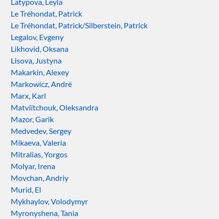
Latypova, Leyla
Le Tréhondat, Patrick
Le Tréhondat, Patrick/Silberstein, Patrick
Legalov, Evgeny
Likhovid, Oksana
Lisova, Justyna
Makarkin, Alexey
Markowicz, André
Marx, Karl
Matviïtchouk, Oleksandra
Mazor, Garik
Medvedev, Sergey
Mikaeva, Valeria
Mitralias, Yorgos
Molyar, Irena
Movchan, Andriy
Murid, El
Mykhaylov, Volodymyr
Myronyshena, Tania