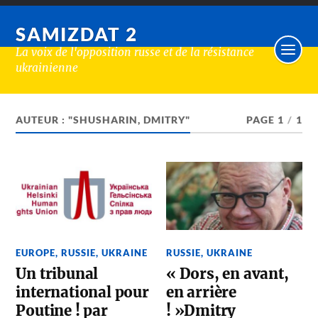
SAMIZDAT 2
La voix de l'opposition russe et de la résistance
ukrainienne
AUTEUR : "SHUSHARIN, DMITRY"
PAGE 1
/
1
EUROPE
,
RUSSIE
,
UKRAINE
RUSSIE
,
UKRAINE
Un tribunal
« Dors, en avant,
international pour
en arrière
Poutine ! par
! »Dmitry