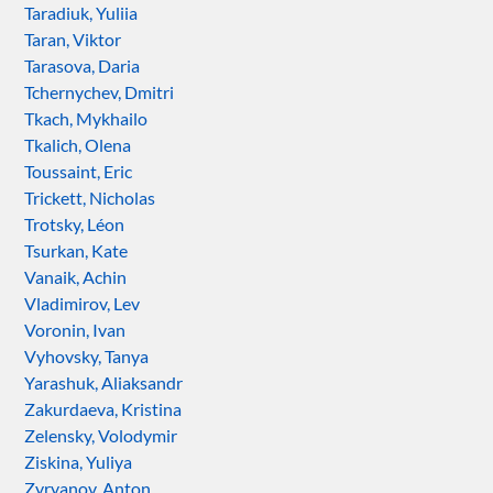
Taradiuk, Yuliia
Taran, Viktor
Tarasova, Daria
Tchernychev, Dmitri
Tkach, Mykhailo
Tkalich, Olena
Toussaint, Eric
Trickett, Nicholas
Trotsky, Léon
Tsurkan, Kate
Vanaik, Achin
Vladimirov, Lev
Voronin, Ivan
Vyhovsky, Tanya
Yarashuk, Aliaksandr
Zakurdaeva, Kristina
Zelensky, Volodymir
Ziskina, Yuliya
Zyryanov, Anton