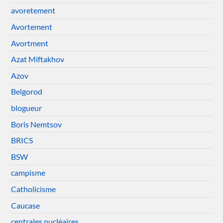
avoretement
Avortement
Avortment
Azat Miftakhov
Azov
Belgorod
blogueur
Boris Nemtsov
BRICS
BSW
campisme
Catholicisme
Caucase
centrales nucléaires