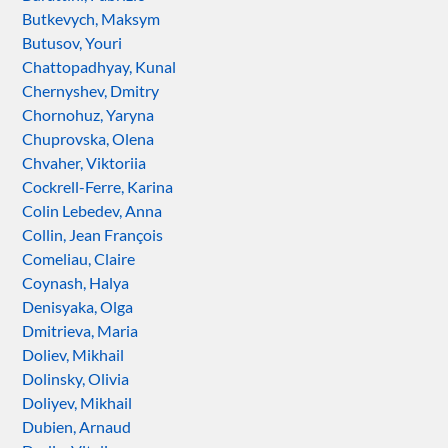
Butkevych, Maksym
Butusov, Youri
Chattopadhyay, Kunal
Chernyshev, Dmitry
Chornohuz, Yaryna
Chuprovska, Olena
Chvaher, Viktoriia
Cockrell-Ferre, Karina
Colin Lebedev, Anna
Collin, Jean François
Comeliau, Claire
Coynash, Halya
Denisyaka, Olga
Dmitrieva, Maria
Doliev, Mikhail
Dolinsky, Olivia
Doliyev, Mikhail
Dubien, Arnaud