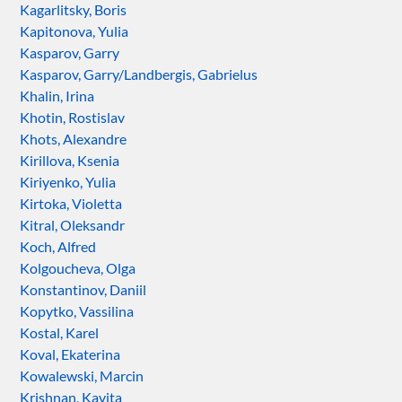
Kagarlitsky, Boris
Kapitonova, Yulia
Kasparov, Garry
Kasparov, Garry/Landbergis, Gabrielus
Khalin, Irina
Khotin, Rostislav
Khots, Alexandre
Kirillova, Ksenia
Kiriyenko, Yulia
Kirtoka, Violetta
Kitral, Oleksandr
Koch, Alfred
Kolgoucheva, Olga
Konstantinov, Daniil
Kopytko, Vassilina
Kostal, Karel
Koval, Ekaterina
Kowalewski, Marcin
Krishnan, Kavita