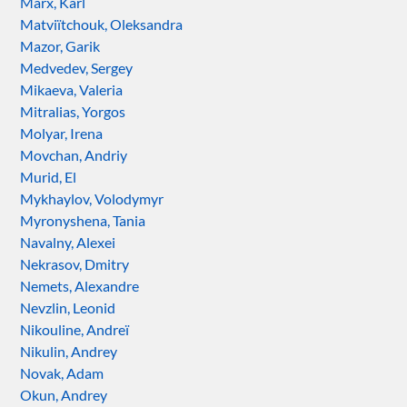
Marx, Karl
Matviïtchouk, Oleksandra
Mazor, Garik
Medvedev, Sergey
Mikaeva, Valeria
Mitralias, Yorgos
Molyar, Irena
Movchan, Andriy
Murid, El
Mykhaylov, Volodymyr
Myronyshena, Tania
Navalny, Alexei
Nekrasov, Dmitry
Nemets, Alexandre
Nevzlin, Leonid
Nikouline, Andreï
Nikulin, Andrey
Novak, Adam
Okun, Andrey