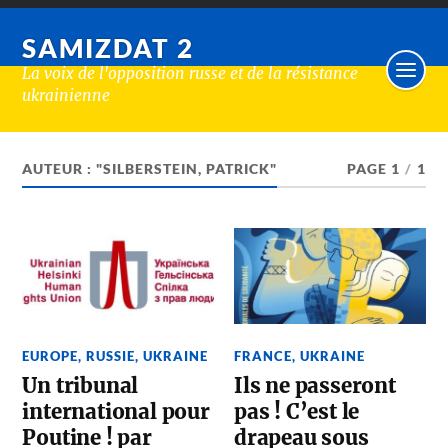
SAMIZDAT 2
La voix de l'opposition russe et de la résistance
ukrainienne
AUTEUR : "SILBERSTEIN, PATRICK"
PAGE 1
/
1
EUROPE
,
RUSSIE
,
UKRAINE
FRANCE
,
UKRAINE
Un tribunal
Ils ne passeront
international pour
pas ! C’est le
Poutine ! par
drapeau sous