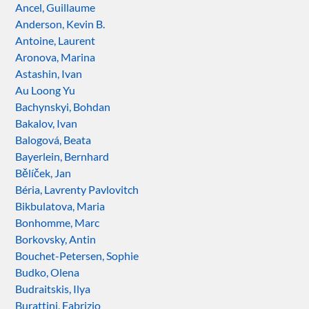
Ancel, Guillaume
Anderson, Kevin B.
Antoine, Laurent
Aronova, Marina
Astashin, Ivan
Au Loong Yu
Bachynskyi, Bohdan
Bakalov, Ivan
Balogová, Beata
Bayerlein, Bernhard
Bělíček, Jan
Béria, Lavrenty Pavlovitch
Bikbulatova, Maria
Bonhomme, Marc
Borkovsky, Antin
Bouchet-Petersen, Sophie
Budko, Olena
Budraitskis, Ilya
Burattini, Fabrizio