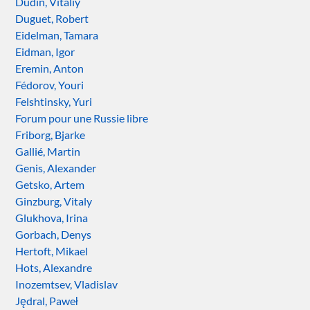
Dudin, Vitaliy
Duguet, Robert
Eidelman, Tamara
Eidman, Igor
Eremin, Anton
Fédorov, Youri
Felshtinsky, Yuri
Forum pour une Russie libre
Friborg, Bjarke
Gallié, Martin
Genis, Alexander
Getsko, Artem
Ginzburg, Vitaly
Glukhova, Irina
Gorbach, Denys
Hertoft, Mikael
Hots, Alexandre
Inozemtsev, Vladislav
Jędral, Paweł