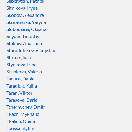
Silberstein, Patrick
Sitnikova, Iryna
Skobov, Alexandre
Skurativska, Yaryna
Slobodiana, Oksana
Snyder, Timothy
Stakhiv, Andriana
Starodubtsev, Vladyslav
Stupak, Ivan
Stynkova, Irina
Sushkova, Valeria
Tanuro, Daniel
Taradiuk, Yuliia
Taran, Viktor
Tarasova, Daria
Tchernychev, Dmitri
Tkach, Mykhailo
Tkalich, Olena
Toussaint, Eric