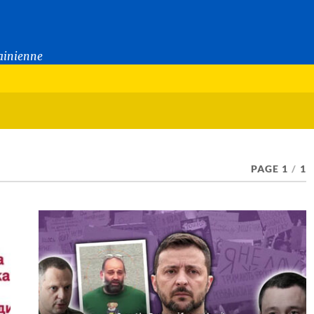
rainienne
PAGE 1
/
1