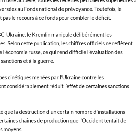
on russe actuelle, toutes les recettes pétrolières supérieures à
t versées au Fonds national de prévoyance. Toutefois, le
pas le recours à ce fonds pour combler le déficit.
C-Ukraine, le Kremlin manipule délibérément les
. Selon cette publication, les chiffres officiels ne reflètent
de l’économie russe, ce qui rend difficile l’évaluation des
sanctions et à la guerre.
pes cinétiques menées par l’Ukraine contre les
ont considérablement réduit l’effet de certaines sanctions
 que la destruction d’un certain nombre d’installations
certaines chaînes de production que l’Occident tentait de
es moyens.