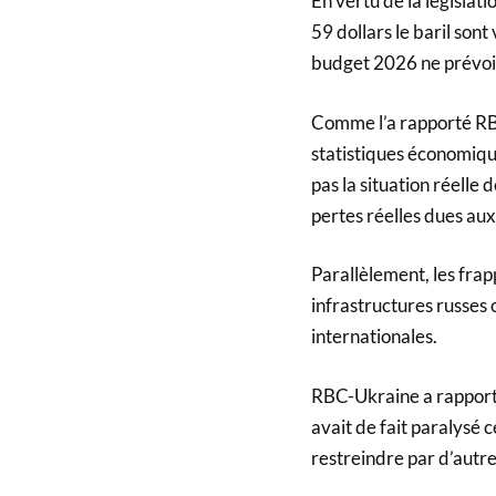
En vertu de la législati
59 dollars le baril son
budget 2026 ne prévoit 
Comme l’a rapporté RB
statistiques économiques
pas la situation réelle 
pertes réelles dues aux 
Parallèlement, les frap
infrastructures russes 
internationales.
RBC-Ukraine a rapporté
avait de fait paralysé 
restreindre par d’autr