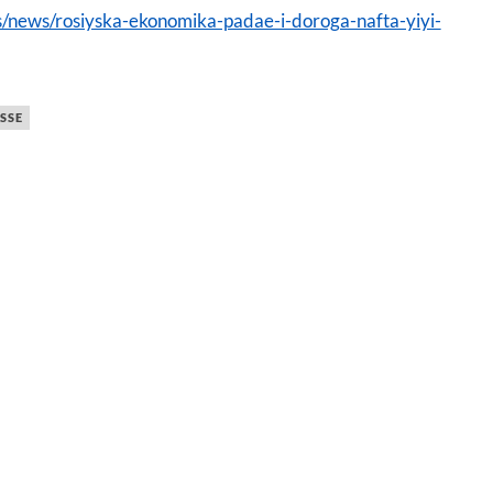
s/news/rosiyska-ekonomika-padae-i-doroga-nafta-yiyi-
SSE