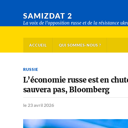
SAMIZDAT 2
La voix de l'opposition russe et de la résistance uk
ACCUEIL
QUI SOMMES-NOUS ?
RUSSIE
L’économie russe est en chute 
sauvera pas, Bloomberg
le 23 avril 2026