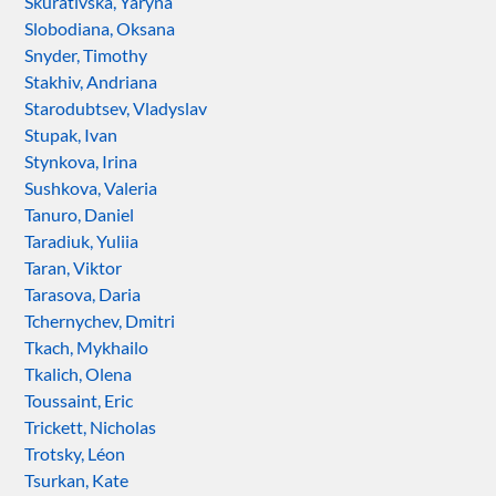
Skurativska, Yaryna
Slobodiana, Oksana
Snyder, Timothy
Stakhiv, Andriana
Starodubtsev, Vladyslav
Stupak, Ivan
Stynkova, Irina
Sushkova, Valeria
Tanuro, Daniel
Taradiuk, Yuliia
Taran, Viktor
Tarasova, Daria
Tchernychev, Dmitri
Tkach, Mykhailo
Tkalich, Olena
Toussaint, Eric
Trickett, Nicholas
Trotsky, Léon
Tsurkan, Kate