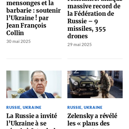
mensonges et la
massive record de
barbarie : soutenir
la Fédération de
l’Ukraine ! par
Russie – 9
Jean François
missiles, 355
Collin
drones
30 mai 2025
29 mai 2025
RUSSIE
,
UKRAINE
RUSSIE
,
UKRAINE
La Russie a invité
Zelensky a révélé
l’Ukraine à se
les « plans des