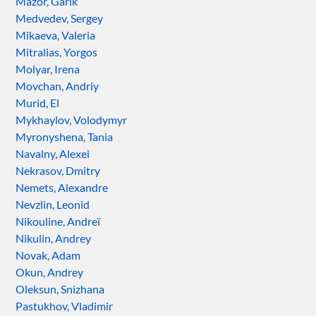
Mazor, Garik
Medvedev, Sergey
Mikaeva, Valeria
Mitralias, Yorgos
Molyar, Irena
Movchan, Andriy
Murid, El
Mykhaylov, Volodymyr
Myronyshena, Tania
Navalny, Alexei
Nekrasov, Dmitry
Nemets, Alexandre
Nevzlin, Leonid
Nikouline, Andreï
Nikulin, Andrey
Novak, Adam
Okun, Andrey
Oleksun, Snizhana
Pastukhov, Vladimir