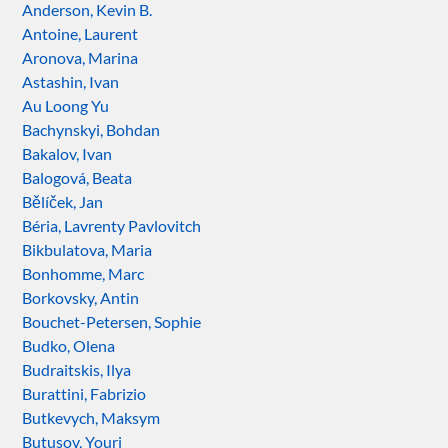
Anderson, Kevin B.
Antoine, Laurent
Aronova, Marina
Astashin, Ivan
Au Loong Yu
Bachynskyi, Bohdan
Bakalov, Ivan
Balogová, Beata
Bělíček, Jan
Béria, Lavrenty Pavlovitch
Bikbulatova, Maria
Bonhomme, Marc
Borkovsky, Antin
Bouchet-Petersen, Sophie
Budko, Olena
Budraitskis, Ilya
Burattini, Fabrizio
Butkevych, Maksym
Butusov, Youri