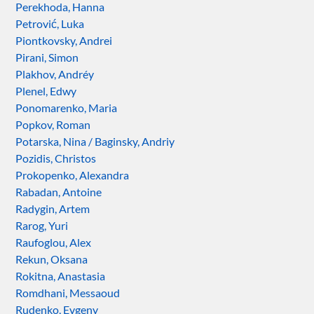
Perekhoda, Hanna
Petrović, Luka
Piontkovsky, Andrei
Pirani, Simon
Plakhov, Andréy
Plenel, Edwy
Ponomarenko, Maria
Popkov, Roman
Potarska, Nina / Baginsky, Andriy
Pozidis, Christos
Prokopenko, Alexandra
Rabadan, Antoine
Radygin, Artem
Rarog, Yuri
Raufoglou, Alex
Rekun, Oksana
Rokitna, Anastasia
Romdhani, Messaoud
Rudenko, Evgeny