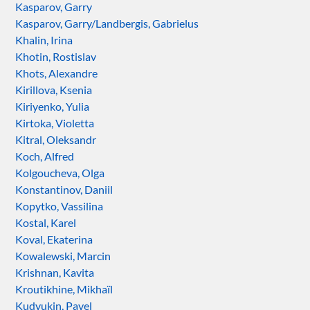
Kasparov, Garry
Kasparov, Garry/Landbergis, Gabrielus
Khalin, Irina
Khotin, Rostislav
Khots, Alexandre
Kirillova, Ksenia
Kiriyenko, Yulia
Kirtoka, Violetta
Kitral, Oleksandr
Koch, Alfred
Kolgoucheva, Olga
Konstantinov, Daniil
Kopytko, Vassilina
Kostal, Karel
Koval, Ekaterina
Kowalewski, Marcin
Krishnan, Kavita
Kroutikhine, Mikhaïl
Kudyukin, Pavel