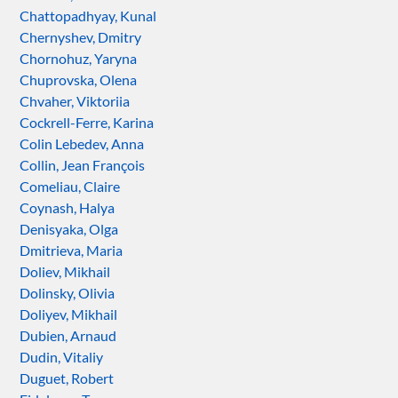
Chattopadhyay, Kunal
Chernyshev, Dmitry
Chornohuz, Yaryna
Chuprovska, Olena
Chvaher, Viktoriia
Cockrell-Ferre, Karina
Colin Lebedev, Anna
Collin, Jean François
Comeliau, Claire
Coynash, Halya
Denisyaka, Olga
Dmitrieva, Maria
Doliev, Mikhail
Dolinsky, Olivia
Doliyev, Mikhail
Dubien, Arnaud
Dudin, Vitaliy
Duguet, Robert