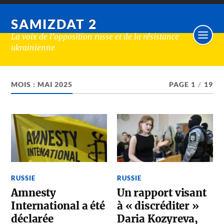
SAMIZDAT 2
La voix de l'opposition russe et de la résistance
ukrainienne
MOIS :
MAI 2025
PAGE 1
/
19
RUSSIE
RUSSIE
Amnesty
Un rapport visant
International a été
à « discréditer »
déclarée
Daria Kozyreva,