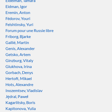
Eidelman, Tamara
Eidman, Igor
Eremin, Anton
Fédorov, Youri
Felshtinsky, Yuri
Forum pour une Russie libre
Friborg, Bjarke
Gallié, Martin
Genis, Alexander
Getsko, Artem
Ginzburg, Vitaly
Glukhova, Irina
Gorbach, Denys
Hertoft, Mikael
Hots, Alexandre
Inozemtsev, Vladislav
Jędral, Paweł
Kagarlitsky, Boris
Kapitonova, Yulia