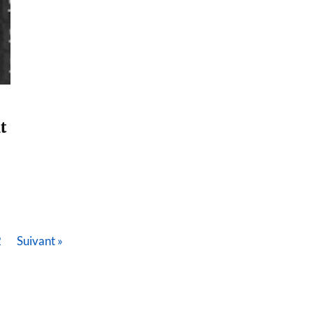
t
2
Suivant »