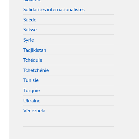
Solidarités internationalistes
Suède
Suisse
Syrie
Tadjikistan
Tchéquie
Tchétchénie
Tunisie
Turquie
Ukraine
Vénézuela