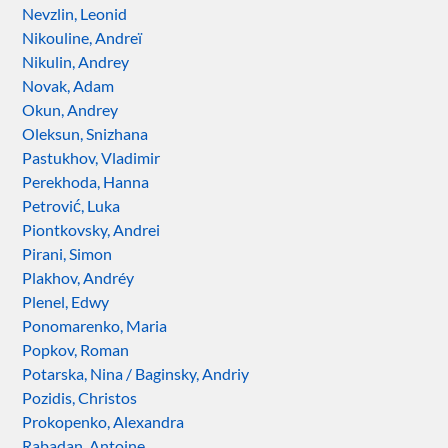
Nevzlin, Leonid
Nikouline, Andreï
Nikulin, Andrey
Novak, Adam
Okun, Andrey
Oleksun, Snizhana
Pastukhov, Vladimir
Perekhoda, Hanna
Petrović, Luka
Piontkovsky, Andrei
Pirani, Simon
Plakhov, Andréy
Plenel, Edwy
Ponomarenko, Maria
Popkov, Roman
Potarska, Nina / Baginsky, Andriy
Pozidis, Christos
Prokopenko, Alexandra
Rabadan, Antoine