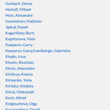
Gorbach, Denys
Hertoft, Mikael
Hots, Alexandre
Inozemtsev, Vladislav
Jędral, Paweł
Kagarlitsky, Boris
Kapitonova, Yulia
Kasparov, Garry
Kasparov, Garry/Landbergis, Gabrielus
Khalin, Irina
Khotin, Rostislav
Khots, Alexandre
Kirillova, Ksenia
Kiriyenko, Yulia
Kirtoka, Violetta
Kitral, Oleksandr
Koch, Alfred
Kolgoucheva, Olga
Konstantinov, Daniil