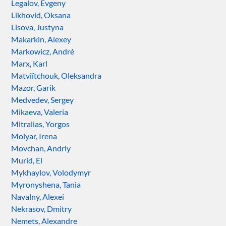
Legalov, Evgeny
Likhovid, Oksana
Lisova, Justyna
Makarkin, Alexey
Markowicz, André
Marx, Karl
Matviïtchouk, Oleksandra
Mazor, Garik
Medvedev, Sergey
Mikaeva, Valeria
Mitralias, Yorgos
Molyar, Irena
Movchan, Andriy
Murid, El
Mykhaylov, Volodymyr
Myronyshena, Tania
Navalny, Alexei
Nekrasov, Dmitry
Nemets, Alexandre