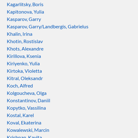
Kagarlitsky, Boris
Kapitonova, Yulia
Kasparov, Garry
Kasparov, Garry/Landbergis, Gabrielus
Khalin, Irina
Khotin, Rostislav
Khots, Alexandre
Kirillova, Ksenia
Kiriyenko, Yulia
Kirtoka, Violetta
Kitral, Oleksandr
Koch, Alfred
Kolgoucheva, Olga
Konstantinov, Daniil
Kopytko, Vassilina
Kostal, Karel
Koval, Ekaterina
Kowalewski, Marcin
Krishnan, Kavita