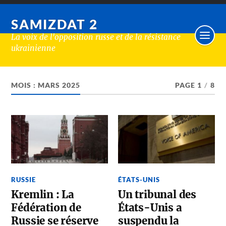
SAMIZDAT 2
La voix de l'opposition russe et de la résistance
ukrainienne
MOIS :
MARS 2025
PAGE 1
/
8
RUSSIE
ÉTATS-UNIS
Kremlin : La
Un tribunal des
Fédération de
États-Unis a
Russie se réserve
suspendu la