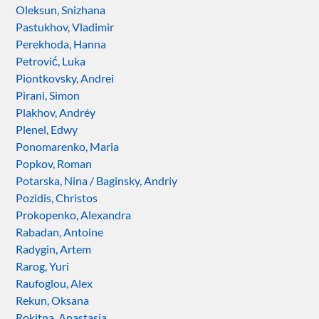
Oleksun, Snizhana
Pastukhov, Vladimir
Perekhoda, Hanna
Petrović, Luka
Piontkovsky, Andrei
Pirani, Simon
Plakhov, Andréy
Plenel, Edwy
Ponomarenko, Maria
Popkov, Roman
Potarska, Nina / Baginsky, Andriy
Pozidis, Christos
Prokopenko, Alexandra
Rabadan, Antoine
Radygin, Artem
Rarog, Yuri
Raufoglou, Alex
Rekun, Oksana
Rokitna, Anastasia