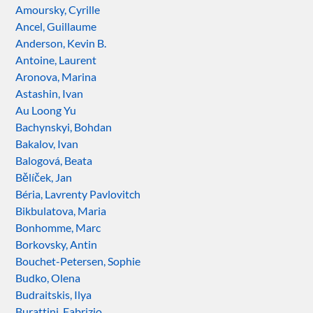
Amoursky, Cyrille
Ancel, Guillaume
Anderson, Kevin B.
Antoine, Laurent
Aronova, Marina
Astashin, Ivan
Au Loong Yu
Bachynskyi, Bohdan
Bakalov, Ivan
Balogová, Beata
Bělíček, Jan
Béria, Lavrenty Pavlovitch
Bikbulatova, Maria
Bonhomme, Marc
Borkovsky, Antin
Bouchet-Petersen, Sophie
Budko, Olena
Budraitskis, Ilya
Burattini, Fabrizio