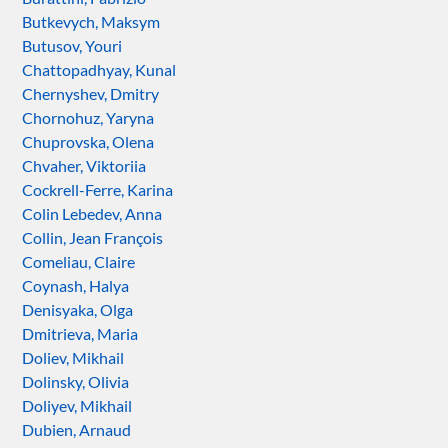
Butkevych, Maksym
Butusov, Youri
Chattopadhyay, Kunal
Chernyshev, Dmitry
Chornohuz, Yaryna
Chuprovska, Olena
Chvaher, Viktoriia
Cockrell-Ferre, Karina
Colin Lebedev, Anna
Collin, Jean François
Comeliau, Claire
Coynash, Halya
Denisyaka, Olga
Dmitrieva, Maria
Doliev, Mikhail
Dolinsky, Olivia
Doliyev, Mikhail
Dubien, Arnaud