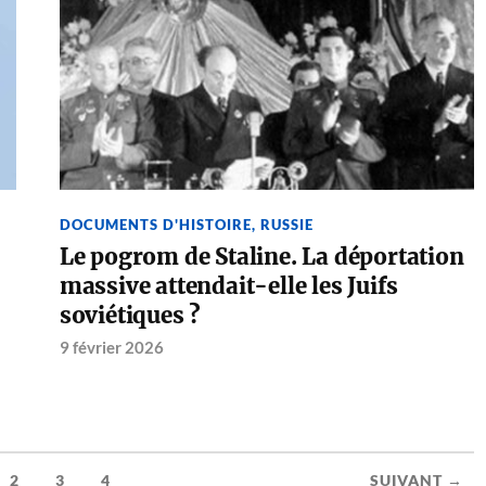
DOCUMENTS D'HISTOIRE
,
RUSSIE
Le pogrom de Staline. La déportation
massive attendait-elle les Juifs
soviétiques ?
9 février 2026
2
3
4
SUIVANT →