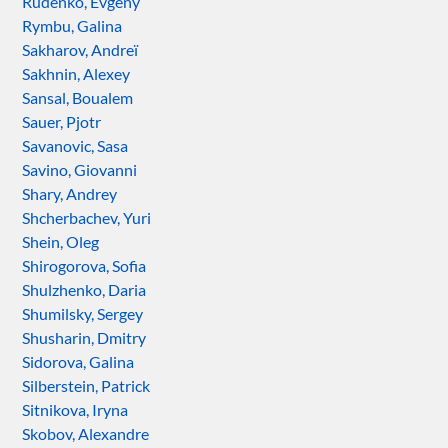
Rudenko, Evgeny
Rymbu, Galina
Sakharov, Andreï
Sakhnin, Alexey
Sansal, Boualem
Sauer, Pjotr
Savanovic, Sasa
Savino, Giovanni
Shary, Andrey
Shcherbachev, Yuri
Shein, Oleg
Shirogorova, Sofia
Shulzhenko, Daria
Shumilsky, Sergey
Shusharin, Dmitry
Sidorova, Galina
Silberstein, Patrick
Sitnikova, Iryna
Skobov, Alexandre