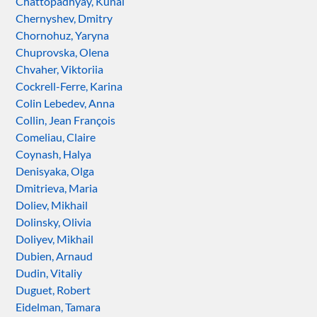
Chattopadhyay, Kunal
Chernyshev, Dmitry
Chornohuz, Yaryna
Chuprovska, Olena
Chvaher, Viktoriia
Cockrell-Ferre, Karina
Colin Lebedev, Anna
Collin, Jean François
Comeliau, Claire
Coynash, Halya
Denisyaka, Olga
Dmitrieva, Maria
Doliev, Mikhail
Dolinsky, Olivia
Doliyev, Mikhail
Dubien, Arnaud
Dudin, Vitaliy
Duguet, Robert
Eidelman, Tamara