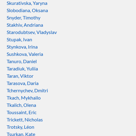
Skurativska, Yaryna
Slobodiana, Oksana
Snyder, Timothy
Stakhiv, Andriana
Starodubtsev, Vladyslav
Stupak, Ivan
Stynkova, Irina
Sushkova, Valeria
Tanuro, Daniel
Taradiuk, Yuliia
Taran, Viktor
Tarasova, Daria
Tchernychev, Dmitri
Tkach, Mykhailo
Tkalich, Olena
Toussaint, Eric
Trickett, Nicholas
Trotsky, Léon
Tsurkan, Kate