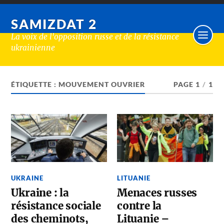
SAMIZDAT 2
La voix de l'opposition russe et de la résistance
ukrainienne
ÉTIQUETTE :
MOUVEMENT OUVRIER
PAGE 1
/
1
UKRAINE
LITUANIE
Ukraine : la
Menaces russes
résistance sociale
contre la
des cheminots,
Lituanie –