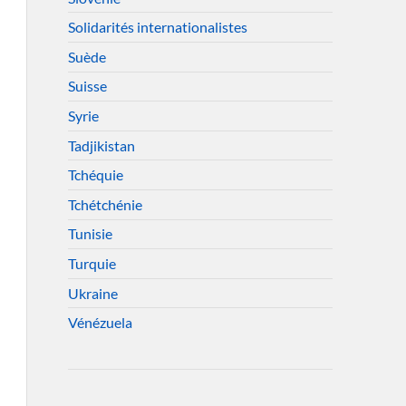
Solidarités internationalistes
Suède
Suisse
Syrie
Tadjikistan
Tchéquie
Tchétchénie
Tunisie
Turquie
Ukraine
Vénézuela