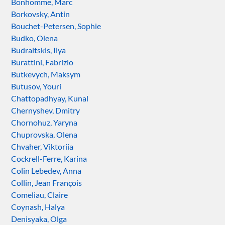
Bonhomme, Marc
Borkovsky, Antin
Bouchet-Petersen, Sophie
Budko, Olena
Budraitskis, Ilya
Burattini, Fabrizio
Butkevych, Maksym
Butusov, Youri
Chattopadhyay, Kunal
Chernyshev, Dmitry
Chornohuz, Yaryna
Chuprovska, Olena
Chvaher, Viktoriia
Cockrell-Ferre, Karina
Colin Lebedev, Anna
Collin, Jean François
Comeliau, Claire
Coynash, Halya
Denisyaka, Olga