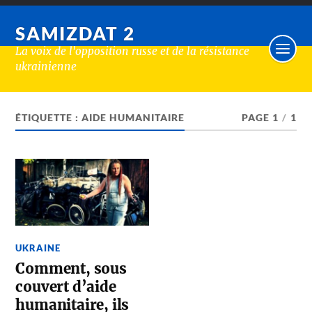
SAMIZDAT 2
La voix de l'opposition russe et de la résistance
ukrainienne
ÉTIQUETTE :
AIDE HUMANITAIRE
PAGE 1
/
1
UKRAINE
Comment, sous
couvert d’aide
humanitaire, ils