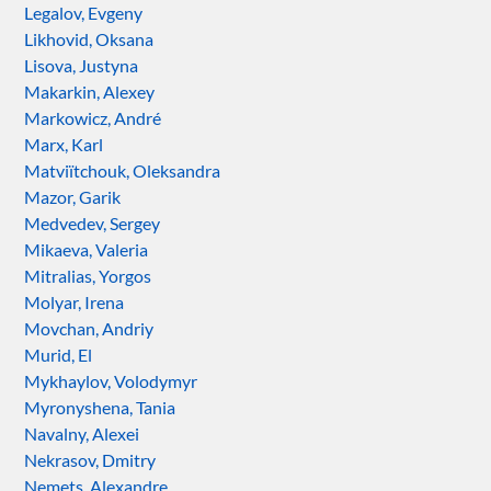
Legalov, Evgeny
Likhovid, Oksana
Lisova, Justyna
Makarkin, Alexey
Markowicz, André
Marx, Karl
Matviïtchouk, Oleksandra
Mazor, Garik
Medvedev, Sergey
Mikaeva, Valeria
Mitralias, Yorgos
Molyar, Irena
Movchan, Andriy
Murid, El
Mykhaylov, Volodymyr
Myronyshena, Tania
Navalny, Alexei
Nekrasov, Dmitry
Nemets, Alexandre