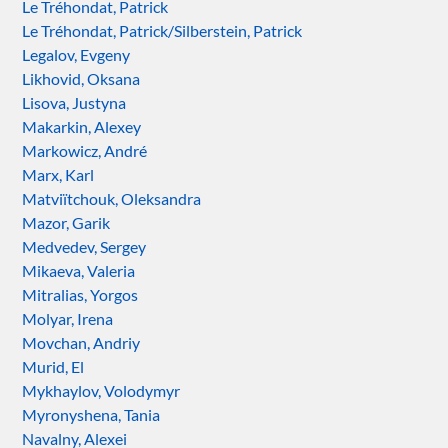
Le Tréhondat, Patrick
Le Tréhondat, Patrick/Silberstein, Patrick
Legalov, Evgeny
Likhovid, Oksana
Lisova, Justyna
Makarkin, Alexey
Markowicz, André
Marx, Karl
Matviïtchouk, Oleksandra
Mazor, Garik
Medvedev, Sergey
Mikaeva, Valeria
Mitralias, Yorgos
Molyar, Irena
Movchan, Andriy
Murid, El
Mykhaylov, Volodymyr
Myronyshena, Tania
Navalny, Alexei