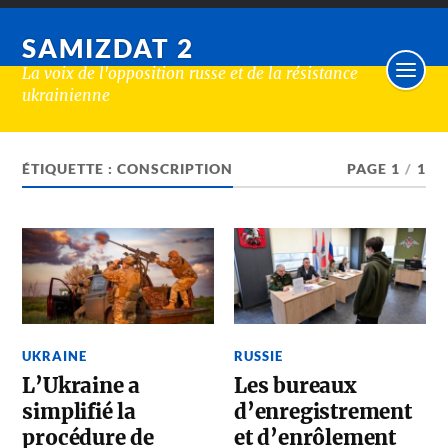
SAMIZDAT 2
La voix de l'opposition russe et de la résistance
ukrainienne
ÉTIQUETTE :
CONSCRIPTION
PAGE 1
/
1
UKRAINE
RUSSIE
L’Ukraine a
Les bureaux
simplifié la
d’enregistrement
procédure de
et d’enrôlement