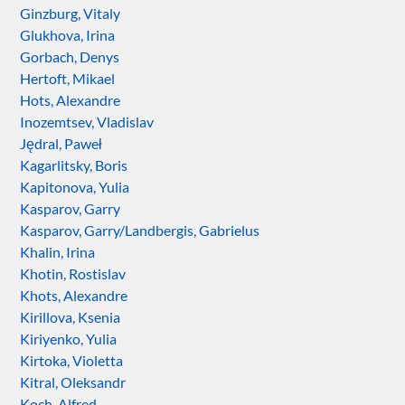
Ginzburg, Vitaly
Glukhova, Irina
Gorbach, Denys
Hertoft, Mikael
Hots, Alexandre
Inozemtsev, Vladislav
Jędral, Paweł
Kagarlitsky, Boris
Kapitonova, Yulia
Kasparov, Garry
Kasparov, Garry/Landbergis, Gabrielus
Khalin, Irina
Khotin, Rostislav
Khots, Alexandre
Kirillova, Ksenia
Kiriyenko, Yulia
Kirtoka, Violetta
Kitral, Oleksandr
Koch, Alfred