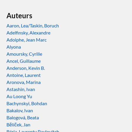
Auteurs
Aaron, Lea/Taskin, Boruch
Adelfinsky, Alexandre
Adolphe, Jean Marc
Alyona
Amoursky, Cyrille
Ancel, Guillaume
Anderson, Kevin B.
Antoine, Laurent
Aronova, Marina
Astashin, Ivan
Au Loong Yu
Bachynskyi, Bohdan
Bakalov, Ivan
Balogová, Beata
Bělíček, Jan
Béria, Lavrenty Pavlovitch