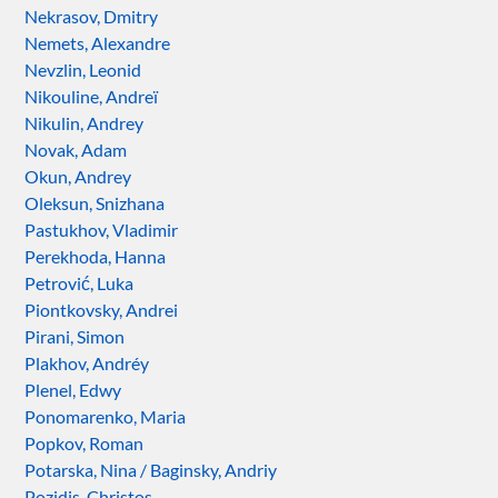
Nekrasov, Dmitry
Nemets, Alexandre
Nevzlin, Leonid
Nikouline, Andreï
Nikulin, Andrey
Novak, Adam
Okun, Andrey
Oleksun, Snizhana
Pastukhov, Vladimir
Perekhoda, Hanna
Petrović, Luka
Piontkovsky, Andrei
Pirani, Simon
Plakhov, Andréy
Plenel, Edwy
Ponomarenko, Maria
Popkov, Roman
Potarska, Nina / Baginsky, Andriy
Pozidis, Christos