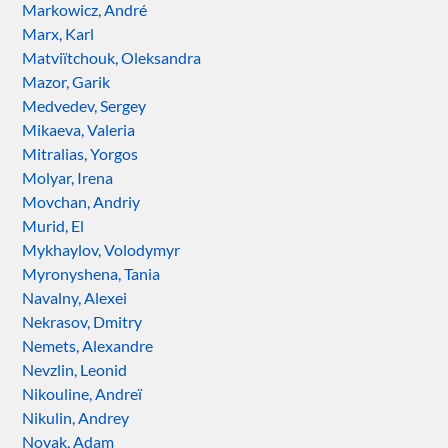
Markowicz, André
Marx, Karl
Matviïtchouk, Oleksandra
Mazor, Garik
Medvedev, Sergey
Mikaeva, Valeria
Mitralias, Yorgos
Molyar, Irena
Movchan, Andriy
Murid, El
Mykhaylov, Volodymyr
Myronyshena, Tania
Navalny, Alexei
Nekrasov, Dmitry
Nemets, Alexandre
Nevzlin, Leonid
Nikouline, Andreï
Nikulin, Andrey
Novak, Adam