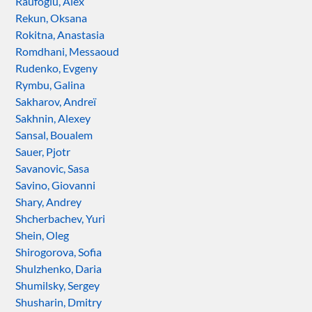
Raufoglu, Alex
Rekun, Oksana
Rokitna, Anastasia
Romdhani, Messaoud
Rudenko, Evgeny
Rymbu, Galina
Sakharov, Andreï
Sakhnin, Alexey
Sansal, Boualem
Sauer, Pjotr
Savanovic, Sasa
Savino, Giovanni
Shary, Andrey
Shcherbachev, Yuri
Shein, Oleg
Shirogorova, Sofia
Shulzhenko, Daria
Shumilsky, Sergey
Shusharin, Dmitry