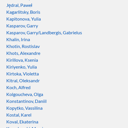
Jędral, Paweł
Kagarlitsky, Boris
Kapitonova, Yulia
Kasparov, Garry
Kasparov, Garry/Landbergis, Gabrielus
Khalin, Irina
Khotin, Rostislav
Khots, Alexandre
Kirillova, Ksenia
Kiriyenko, Yulia
Kirtoka, Violetta
Kitral, Oleksandr
Koch, Alfred
Kolgoucheva, Olga
Konstantinov, Daniil
Kopytko, Vassilina
Kostal, Karel
Koval, Ekaterina