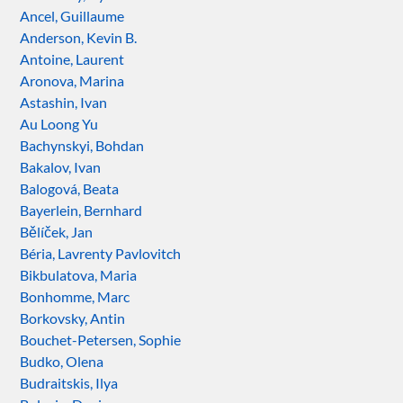
Ancel, Guillaume
Anderson, Kevin B.
Antoine, Laurent
Aronova, Marina
Astashin, Ivan
Au Loong Yu
Bachynskyi, Bohdan
Bakalov, Ivan
Balogová, Beata
Bayerlein, Bernhard
Bělíček, Jan
Béria, Lavrenty Pavlovitch
Bikbulatova, Maria
Bonhomme, Marc
Borkovsky, Antin
Bouchet-Petersen, Sophie
Budko, Olena
Budraitskis, Ilya