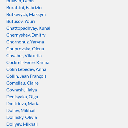
Bulavin, Denis
Burattini, Fabrizio
Butkevych, Maksym
Butusov, Youri
Chattopadhyay, Kunal
Chernyshev, Dmitry
Chornohuz, Yaryna
Chuprovska, Olena
Chvaher, Viktoriia
Cockrell-Ferre, Karina
Colin Lebedev, Anna
Collin, Jean François
Comeliau, Claire
Coynash, Halya
Denisyaka, Olga
Dmitrieva, Maria
Doliev, Mikhail
Dolinsky, Olivia
Doliyev, Mikhail