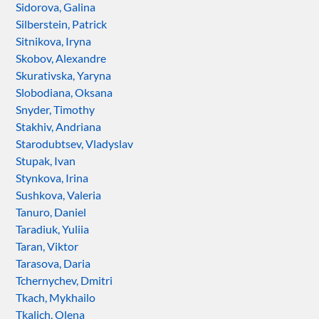
Sidorova, Galina
Silberstein, Patrick
Sitnikova, Iryna
Skobov, Alexandre
Skurativska, Yaryna
Slobodiana, Oksana
Snyder, Timothy
Stakhiv, Andriana
Starodubtsev, Vladyslav
Stupak, Ivan
Stynkova, Irina
Sushkova, Valeria
Tanuro, Daniel
Taradiuk, Yuliia
Taran, Viktor
Tarasova, Daria
Tchernychev, Dmitri
Tkach, Mykhailo
Tkalich, Olena