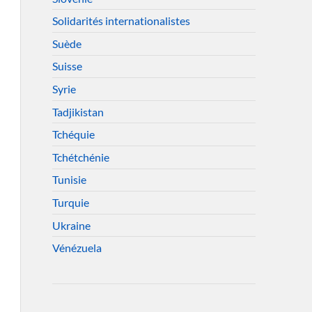
Solidarités internationalistes
Suède
Suisse
Syrie
Tadjikistan
Tchéquie
Tchétchénie
Tunisie
Turquie
Ukraine
Vénézuela