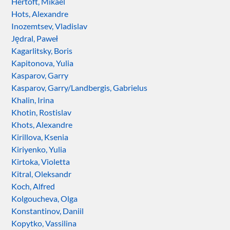
Hertoft, Mikael
Hots, Alexandre
Inozemtsev, Vladislav
Jędral, Paweł
Kagarlitsky, Boris
Kapitonova, Yulia
Kasparov, Garry
Kasparov, Garry/Landbergis, Gabrielus
Khalin, Irina
Khotin, Rostislav
Khots, Alexandre
Kirillova, Ksenia
Kiriyenko, Yulia
Kirtoka, Violetta
Kitral, Oleksandr
Koch, Alfred
Kolgoucheva, Olga
Konstantinov, Daniil
Kopytko, Vassilina