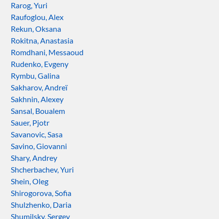
Rarog, Yuri
Raufoglou, Alex
Rekun, Oksana
Rokitna, Anastasia
Romdhani, Messaoud
Rudenko, Evgeny
Rymbu, Galina
Sakharov, Andreï
Sakhnin, Alexey
Sansal, Boualem
Sauer, Pjotr
Savanovic, Sasa
Savino, Giovanni
Shary, Andrey
Shcherbachev, Yuri
Shein, Oleg
Shirogorova, Sofia
Shulzhenko, Daria
Shumilsky, Sergey