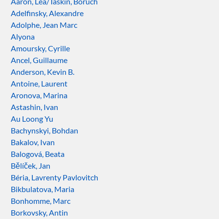
Aaron, Lea/Taskin, Boruch
Adelfinsky, Alexandre
Adolphe, Jean Marc
Alyona
Amoursky, Cyrille
Ancel, Guillaume
Anderson, Kevin B.
Antoine, Laurent
Aronova, Marina
Astashin, Ivan
Au Loong Yu
Bachynskyi, Bohdan
Bakalov, Ivan
Balogová, Beata
Bělíček, Jan
Béria, Lavrenty Pavlovitch
Bikbulatova, Maria
Bonhomme, Marc
Borkovsky, Antin