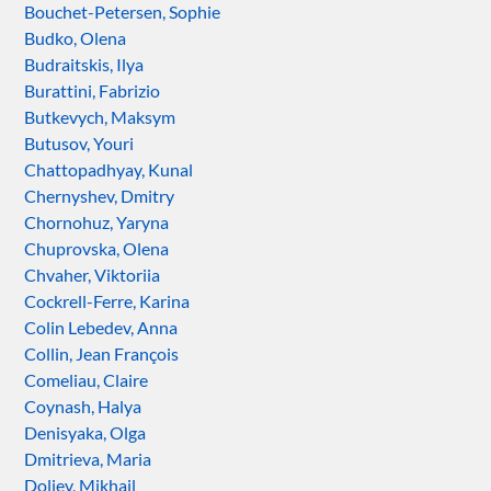
Bouchet-Petersen, Sophie
Budko, Olena
Budraitskis, Ilya
Burattini, Fabrizio
Butkevych, Maksym
Butusov, Youri
Chattopadhyay, Kunal
Chernyshev, Dmitry
Chornohuz, Yaryna
Chuprovska, Olena
Chvaher, Viktoriia
Cockrell-Ferre, Karina
Colin Lebedev, Anna
Collin, Jean François
Comeliau, Claire
Coynash, Halya
Denisyaka, Olga
Dmitrieva, Maria
Doliev, Mikhail