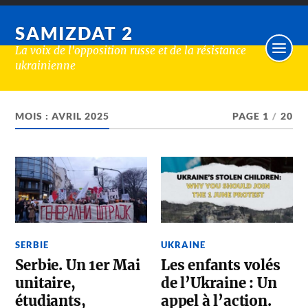
SAMIZDAT 2
La voix de l'opposition russe et de la résistance
ukrainienne
MOIS :
AVRIL 2025
PAGE 1
/
20
SERBIE
UKRAINE
Serbie. Un 1er Mai
Les enfants volés
unitaire,
de l’Ukraine : Un
étudiants,
appel à l’action.