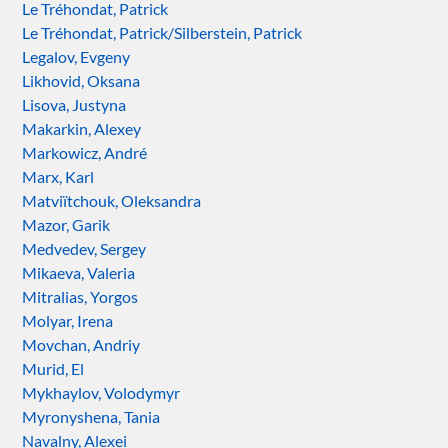
Le Tréhondat, Patrick
Le Tréhondat, Patrick/Silberstein, Patrick
Legalov, Evgeny
Likhovid, Oksana
Lisova, Justyna
Makarkin, Alexey
Markowicz, André
Marx, Karl
Matviïtchouk, Oleksandra
Mazor, Garik
Medvedev, Sergey
Mikaeva, Valeria
Mitralias, Yorgos
Molyar, Irena
Movchan, Andriy
Murid, El
Mykhaylov, Volodymyr
Myronyshena, Tania
Navalny, Alexei