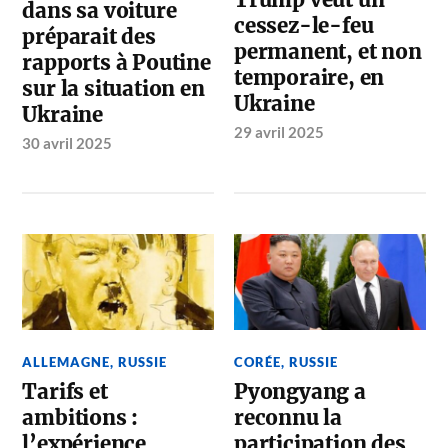
Trump veut un
dans sa voiture
cessez-le-feu
préparait des
permanent, et non
rapports à Poutine
temporaire, en
sur la situation en
Ukraine
Ukraine
29 avril 2025
30 avril 2025
ALLEMAGNE
,
RUSSIE
CORÉE
,
RUSSIE
Tarifs et
Pyongyang a
ambitions :
reconnu la
l’expérience
participation des