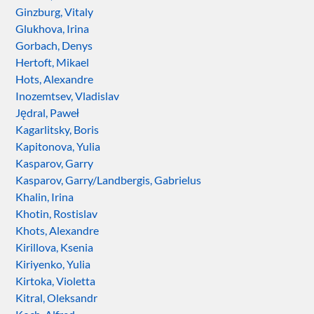
Ginzburg, Vitaly
Glukhova, Irina
Gorbach, Denys
Hertoft, Mikael
Hots, Alexandre
Inozemtsev, Vladislav
Jędral, Paweł
Kagarlitsky, Boris
Kapitonova, Yulia
Kasparov, Garry
Kasparov, Garry/Landbergis, Gabrielus
Khalin, Irina
Khotin, Rostislav
Khots, Alexandre
Kirillova, Ksenia
Kiriyenko, Yulia
Kirtoka, Violetta
Kitral, Oleksandr