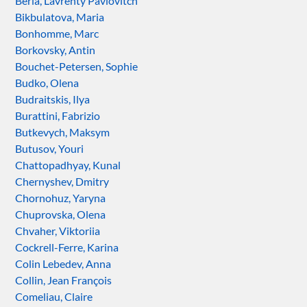
Béria, Lavrenty Pavlovitch
Bikbulatova, Maria
Bonhomme, Marc
Borkovsky, Antin
Bouchet-Petersen, Sophie
Budko, Olena
Budraitskis, Ilya
Burattini, Fabrizio
Butkevych, Maksym
Butusov, Youri
Chattopadhyay, Kunal
Chernyshev, Dmitry
Chornohuz, Yaryna
Chuprovska, Olena
Chvaher, Viktoriia
Cockrell-Ferre, Karina
Colin Lebedev, Anna
Collin, Jean François
Comeliau, Claire