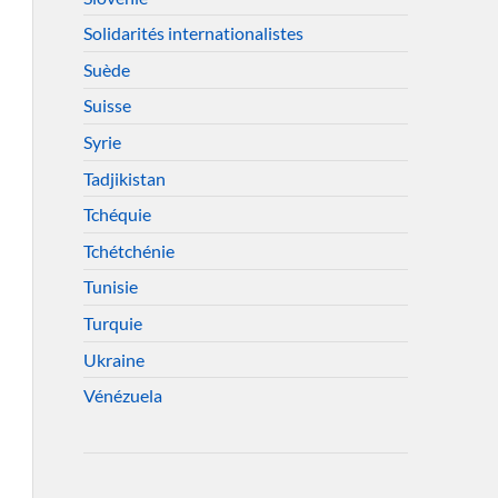
Solidarités internationalistes
Suède
Suisse
Syrie
Tadjikistan
Tchéquie
Tchétchénie
Tunisie
Turquie
Ukraine
Vénézuela