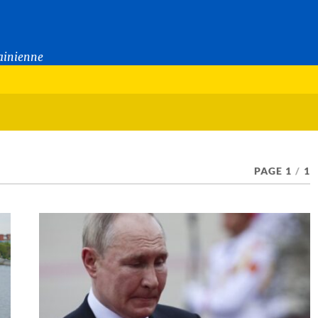
rainienne
PAGE 1
/
1