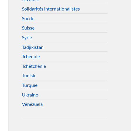
Solidarités internationalistes
Suède
Suisse
Syrie
Tadjikistan
Tchéquie
Tchétchénie
Tunisie
Turquie
Ukraine
Vénézuela