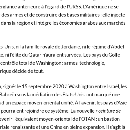
ndance antérieure à l’égard de l’URSS. L’Amérique ne se
des armes et de construire des bases militaires : elle injecte
s dans la région et intègre les économies arabes aux marchés
s-Unis, ni la famille royale de Jordanie, ni le régime d’Abdel
e, ni l’élite du Qatar n’auraient survécu. Les pays du Golfe
 contrôle total de Washington : armes, technologie,
rique décide de tout.
 signés le 15 septembre 2020 à Washington entre Israël, les
 Bahreïn sous la médiation des États-Unis, ont marqué une
 d’un espace moyen-oriental unifié. À l’avenir, les pays d’Asie
 pourraient rejoindre ce système. La nouvelle
« ceinture de
evenir l’équivalent moyen-oriental de l’OTAN : un bastion
ale renaissante et une Chine en pleine expansion. Il s’agit là