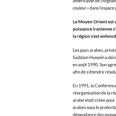
américaine de l’Afghan
couleur »
dans l’espace 
Le Moyen-Orient est d
puissance iranienne s’e
la région s’est enfon
Les pays arabes, privés
Saddam Hussein a décid
en août 1990. Son agre
afin de s’étendre rés
En 1991, la Conférenc
réorganisation de la ré
arabe était créée pour 
arabes sous le protector
dépendance des monarch