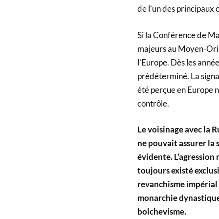
de l’un des principaux 
Si la Conférence de Mad
majeurs au Moyen-Orient
l’Europe. Dès les années
prédéterminé. La sign
été perçue en Europe 
contrôle.
Le voisinage avec la Ru
ne pouvait assurer la s
évidente. L’agression 
toujours existé exclu
revanchisme impérial es
monarchie dynastique à
bolchevisme.