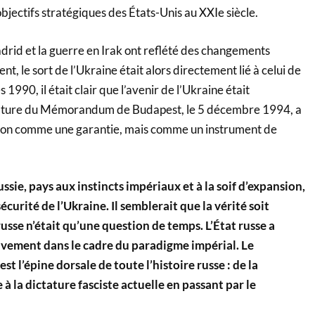
objectifs stratégiques des États-Unis au XXIe siècle.
rid et la guerre en Irak ont ​​reflété des changements
, le sort de l’Ukraine était alors directement lié à celui de
 1990, il était clair que l’avenir de l’Ukraine était
ature du Mémorandum de Budapest, le 5 décembre 1994, a
non comme une garantie, mais comme un instrument de
ssie, pays aux instincts impériaux et à la soif d’expansion,
écurité de l’Ukraine. Il semblerait que la vérité soit
russe n’était qu’une question de temps. L’État russe a
sivement dans le cadre du paradigme impérial. Le
t l’épine dorsale de toute l’histoire russe : de la
 la dictature fasciste actuelle en passant par le