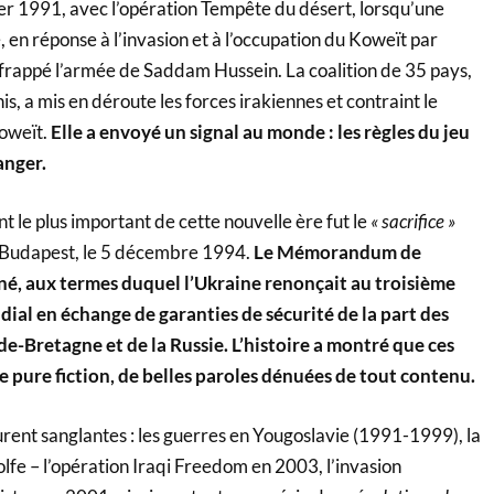
vier 1991, avec l’opération Tempête du désert, lorsqu’une
, en réponse à l’invasion et à l’occupation du Koweït par
a frappé l’armée de Saddam Hussein. La coalition de 35 pays,
is, a mis en déroute les forces irakiennes et contraint le
Koweït.
Elle a envoyé un signal au monde : les règles du jeu
anger.
le plus important de cette nouvelle ère fut le
« sacrifice »
 à Budapest, le 5 décembre 1994.
Le Mémorandum de
gné, aux termes duquel l’Ukraine renonçait au troisième
ial en échange de garanties de sécurité de la part des
de-Bretagne et de la Russie. L’histoire a montré que ces
e pure fiction, de belles paroles dénuées de tout contenu.
rent sanglantes : les guerres en Yougoslavie (1991-1999), la
fe – l’opération Iraqi Freedom en 2003, l’invasion