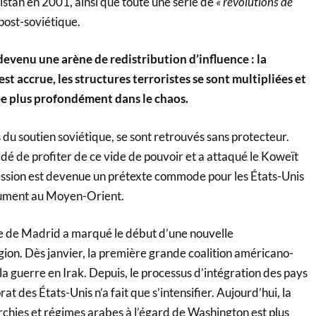
istan en 2001, ainsi que toute une série de
« révolutions de
post-soviétique.
evenu une arène de redistribution d’influence : la
st accrue, les structures terroristes se sont multipliées et
cée plus profondément dans le chaos.
 du soutien soviétique, se sont retrouvés sans protecteur.
é de profiter de ce vide de pouvoir et a attaqué le Koweït
ssion est devenue un prétexte commode pour les États-Unis
olument au Moyen-Orient.
e de Madrid a marqué le début d’une nouvelle
gion. Dès janvier, la première grande coalition américano-
la guerre en Irak. Depuis, le processus d’intégration des pays
at des États-Unis n’a fait que s’intensifier. Aujourd’hui, la
ies et régimes arabes à l’égard de Washington est plus