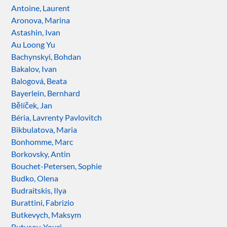
Antoine, Laurent
Aronova, Marina
Astashin, Ivan
Au Loong Yu
Bachynskyi, Bohdan
Bakalov, Ivan
Balogová, Beata
Bayerlein, Bernhard
Bělíček, Jan
Béria, Lavrenty Pavlovitch
Bikbulatova, Maria
Bonhomme, Marc
Borkovsky, Antin
Bouchet-Petersen, Sophie
Budko, Olena
Budraitskis, Ilya
Burattini, Fabrizio
Butkevych, Maksym
Butusov, Youri