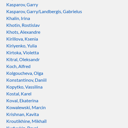
Kasparov, Garry
Kasparov, Garry/Landbergis, Gabrielus
Khalin, Irina
Khotin, Rostislav
Khots, Alexandre
Kirillova, Ksenia
Kiriyenko, Yulia
Kirtoka, Violetta
Kitral, Oleksandr
Koch, Alfred
Kolgoucheva, Olga
Konstantinov, Daniil
Kopytko, Vassilina
Kostal, Karel
Koval, Ekaterina
Kowalewski, Marcin
Krishnan, Kavita
Kroutikhine, Mikhaïl
Kudyukin, Pavel