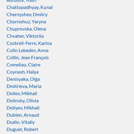
Chattopadhyay, Kunal
Chernyshev, Dmitry
Chornohuz, Yaryna
Chuprovska, Olena
Chvaher, Viktoriia
Cockrell-Ferre, Karina
Colin Lebedev, Anna
Collin, Jean François
Comeliau, Claire
Coynash, Halya
Denisyaka, Olga
Dmitrieva, Maria
Doliev, Mikhail
Dolinsky, Olivia
Doliyev, Mikhail
Dubien, Arnaud
Dudin, Vitaliy
Duguet, Robert