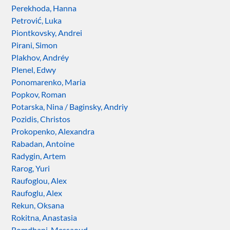
Perekhoda, Hanna
Petrović, Luka
Piontkovsky, Andrei
Pirani, Simon
Plakhov, Andréy
Plenel, Edwy
Ponomarenko, Maria
Popkov, Roman
Potarska, Nina / Baginsky, Andriy
Pozidis, Christos
Prokopenko, Alexandra
Rabadan, Antoine
Radygin, Artem
Rarog, Yuri
Raufoglou, Alex
Raufoglu, Alex
Rekun, Oksana
Rokitna, Anastasia
Romdhani, Messaoud