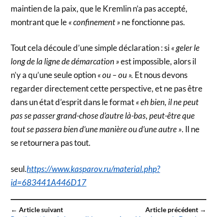
maintien de la paix, que le Kremlin n’a pas accepté,
montrant que le
« confinement »
ne fonctionne pas.
Tout cela découle d’une simple déclaration : si
« geler le
long de la ligne de démarcation »
est impossible, alors il
n’y a qu’une seule option
« ou – ou ».
Et nous devons
regarder directement cette perspective, et ne pas être
dans un état d’esprit dans le format
« eh bien, il ne peut
pas se passer grand-chose d’autre là-bas, peut-être que
tout se passera bien d’une manière ou d’une autre »
. Il ne
se retournera pas tout.
seul.
https://www.kasparov.ru/material.php?
id=683441A446D17
← Article suivant
Article précédent →