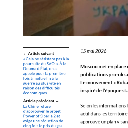
15 mai 2026
← Article suivant
« Cela ne résistera pas à la
poursuite du SVO. ». À la
Moscou met en place d
Douma d’État, on a
appelé pour la première
publications pro-ukra
fois à mettre fin à la
Le mouvement « Ruban
guerre au plus vite en
raison des difficultés
inspiré de l’époque st
économiques
Article précédent →
Selon les informations 
La Chine refuse
d’approuver le projet
actif dans les territoi
Power of Siberia 2 et
exige une réduction de
approuvé un plan visan
cinq fois le prix du gaz