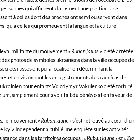
personnes qui affichent clairement une position pro-
ressent à celles dont des proches ont servi ou servent dans
nsi qu’à celles qui promeuvent la langue et la culture
elieva, militante du mouvement
« Ruban jaune »,
a été arrêtée
 des photos de symboles ukrainiens dans la ville occupée de
 secrets russes ont pu la localiser en déterminant la
chés et en visionnant les enregistrements des caméras de
in ukrainien pour enfants Volodymyr Vakulenko a été torturé
Izium, simplement pour avoir fait du bénévolat en faveur de
es, le mouvement
« Ruban jaune »
s’est retrouvé au cœur d’un
e Kyiv Independent a publié une enquête sur les activités
stance dans les territoires occupés :
« Ruban jaune » et « Zla