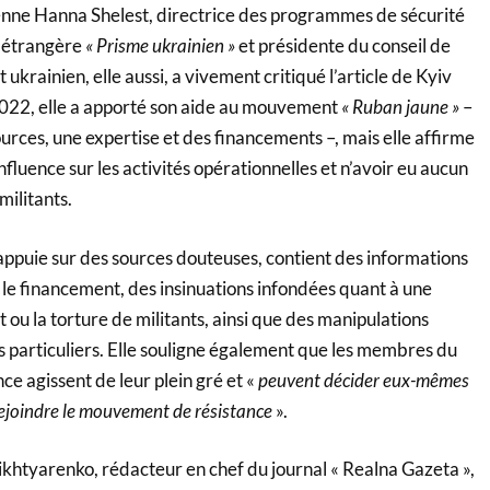
nne Hanna Shelest, directrice des programmes de sécurité
e étrangère
« Prisme ukrainien »
et présidente du conseil de
t ukrainien, elle aussi, a vivement critiqué l’article de Kyiv
022, elle a apporté son aide au mouvement
« Ruban jaune »
–
urces, une expertise et des financements –, mais elle affirme
nfluence sur les activités opérationnelles et n’avoir eu aucun
militants.
 s’appuie sur des sources douteuses, contient des informations
e financement, des insinuations infondées quant à une
t ou la torture de militants, ainsi que des manipulations
s particuliers. Elle souligne également que les membres du
e agissent de leur plein gré et «
peuvent décider eux-mêmes
rejoindre le mouvement de résistance
».
khtyarenko, rédacteur en chef du journal « Realna Gazeta »,