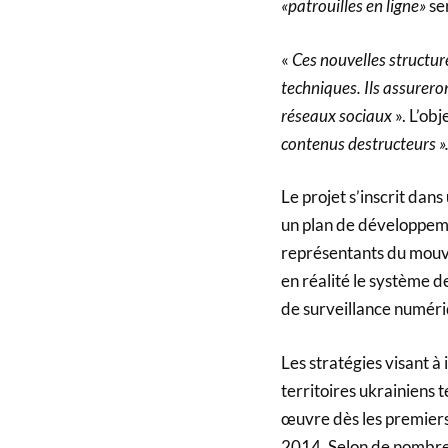
«patrouilles en ligne»
ser
«
Ces nouvelles structure
techniques. Ils assureron
réseaux sociaux
». L’obj
contenus destructeurs »
Le projet s’inscrit dans
un plan de développeme
représentants du mou
en réalité le système de
de surveillance numéri
Les stratégies visant à 
territoires ukrainiens
œuvre dès les premiers 
2014. Selon de nombreu