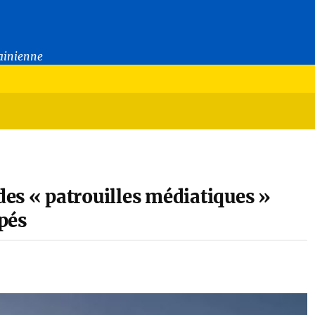
rainienne
es « patrouilles médiatiques »
upés