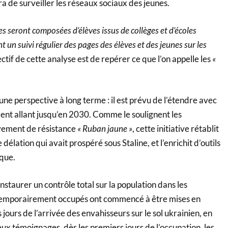
a de surveiller les réseaux sociaux des jeunes.
s seront composées d’élèves issus de collèges et d’écoles
t un suivi régulier des pages des élèves et des jeunes sur les
ectif de cette analyse est de repérer ce que l’on appelle les
«
.
 une perspective à long terme : il est prévu de l’étendre avec
nt allant jusqu’en 2030. Comme le soulignent les
vement de résistance
« Ruban jaune »
, cette initiative rétablit
 délation qui avait prospéré sous Staline, et l’enrichit d’outils
que.
instaurer un contrôle total sur la population dans les
 temporairement occupés ont commencé à être mises en
jours de l’arrivée des envahisseurs sur le sol ukrainien, en
x témoignages, dès les premiers jours de l’occupation, les