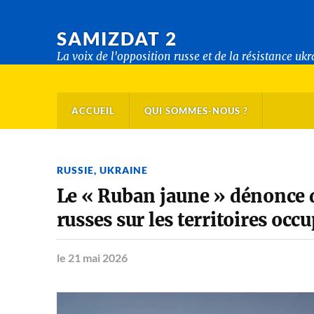
SAMIZDAT 2
La voix de l'opposition russe et de la résistance uk
ACCUEIL
QUI SOMMES-NOUS ?
RUSSIE
,
UKRAINE
Le « Ruban jaune » dénonce d
russes sur les territoires occ
le 21 mai 2026