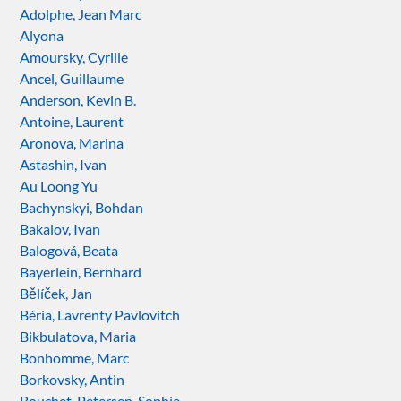
Adolphe, Jean Marc
Alyona
Amoursky, Cyrille
Ancel, Guillaume
Anderson, Kevin B.
Antoine, Laurent
Aronova, Marina
Astashin, Ivan
Au Loong Yu
Bachynskyi, Bohdan
Bakalov, Ivan
Balogová, Beata
Bayerlein, Bernhard
Bělíček, Jan
Béria, Lavrenty Pavlovitch
Bikbulatova, Maria
Bonhomme, Marc
Borkovsky, Antin
Bouchet-Petersen, Sophie