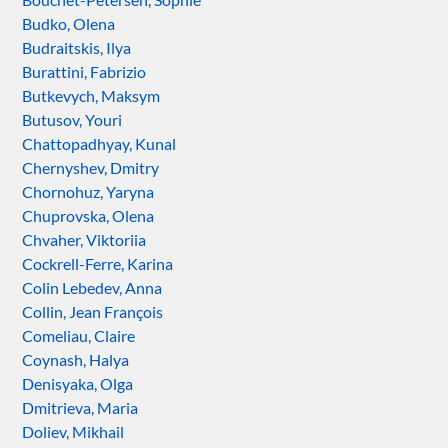
Budko, Olena
Budraitskis, Ilya
Burattini, Fabrizio
Butkevych, Maksym
Butusov, Youri
Chattopadhyay, Kunal
Chernyshev, Dmitry
Chornohuz, Yaryna
Chuprovska, Olena
Chvaher, Viktoriia
Cockrell-Ferre, Karina
Colin Lebedev, Anna
Collin, Jean François
Comeliau, Claire
Coynash, Halya
Denisyaka, Olga
Dmitrieva, Maria
Doliev, Mikhail