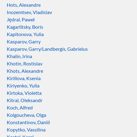
Hots, Alexandre
Inozemtsev, Vladislav
Jędral, Paweł
Kagarlitsky, Boris
Kapitonova, Yulia
Kasparov, Garry
Kasparov, Garry/Landbergis, Gabrielus
Khalin, Irina
Khotin, Rostislav
Khots, Alexandre
Kirillova, Ksenia
Kiriyenko, Yulia
Kirtoka, Violetta
Kitral, Oleksandr
Koch, Alfred
Kolgoucheva, Olga
Konstantinov, Daniil
Kopytko, Vassilina
Kostal, Karel