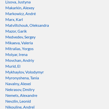
Lisova, Justyna
Makarkin, Alexey
Markowicz, André
Marx, Karl
Matviïtchouk, Oleksandra
Mazor, Garik
Medvedev, Sergey
Mikaeva, Valeria
Mitralias, Yorgos
Molyar, Irena
Movchan, Andriy
Murid, El
Mykhaylov, Volodymyr
Myronyshena, Tania
Navalny, Alexei
Nekrasov, Dmitry
Nemets, Alexandre
Nevzlin, Leonid
Nikouline, Andreï