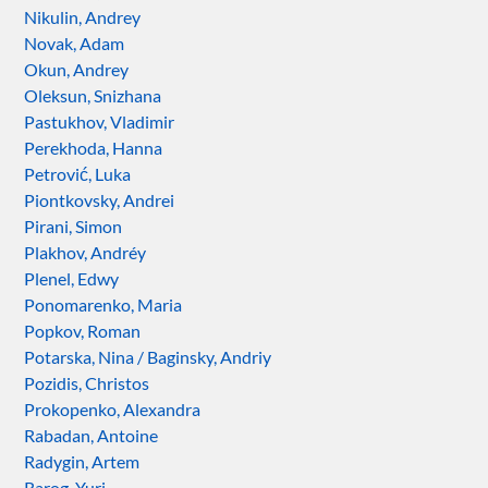
Nikulin, Andrey
Novak, Adam
Okun, Andrey
Oleksun, Snizhana
Pastukhov, Vladimir
Perekhoda, Hanna
Petrović, Luka
Piontkovsky, Andrei
Pirani, Simon
Plakhov, Andréy
Plenel, Edwy
Ponomarenko, Maria
Popkov, Roman
Potarska, Nina / Baginsky, Andriy
Pozidis, Christos
Prokopenko, Alexandra
Rabadan, Antoine
Radygin, Artem
Rarog, Yuri