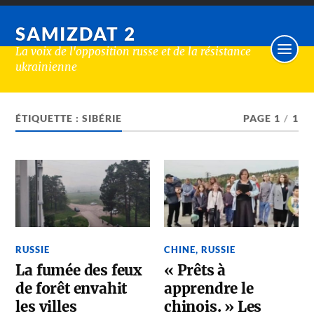
SAMIZDAT 2
La voix de l'opposition russe et de la résistance
ukrainienne
ÉTIQUETTE :
SIBÉRIE
PAGE 1
/
1
RUSSIE
CHINE
,
RUSSIE
La fumée des feux
« Prêts à
de forêt envahit
apprendre le
les villes
chinois. » Les