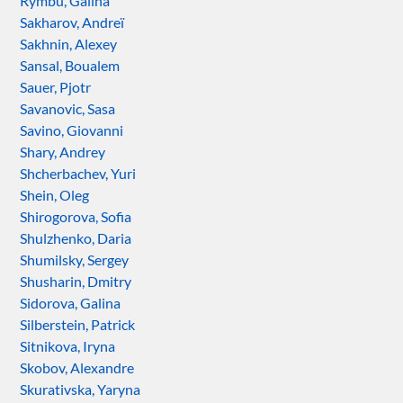
Rymbu, Galina
Sakharov, Andreï
Sakhnin, Alexey
Sansal, Boualem
Sauer, Pjotr
Savanovic, Sasa
Savino, Giovanni
Shary, Andrey
Shcherbachev, Yuri
Shein, Oleg
Shirogorova, Sofia
Shulzhenko, Daria
Shumilsky, Sergey
Shusharin, Dmitry
Sidorova, Galina
Silberstein, Patrick
Sitnikova, Iryna
Skobov, Alexandre
Skurativska, Yaryna