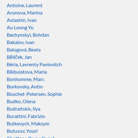
Antoine, Laurent
Aronova, Marina
Astashin, Ivan
Au Loong Yu
Bachynskyi, Bohdan
Bakalov, Ivan
Balogová, Beata
Bělíček, Jan
Béria, Lavrenty Pavlovitch
Bikbulatova, Maria
Bonhomme, Marc
Borkovsky, Antin
Bouchet-Petersen, Sophie
Budko, Olena
Budraitskis, Ilya
Burattini, Fabrizio
Butkevych, Maksym
Butusov, Youri