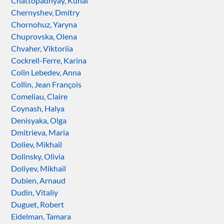
Chattopadhyay, Kunal
Chernyshev, Dmitry
Chornohuz, Yaryna
Chuprovska, Olena
Chvaher, Viktoriia
Cockrell-Ferre, Karina
Colin Lebedev, Anna
Collin, Jean François
Comeliau, Claire
Coynash, Halya
Denisyaka, Olga
Dmitrieva, Maria
Doliev, Mikhail
Dolinsky, Olivia
Doliyev, Mikhail
Dubien, Arnaud
Dudin, Vitaliy
Duguet, Robert
Eidelman, Tamara