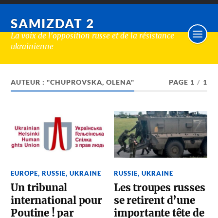
SAMIZDAT 2
La voix de l'opposition russe et de la résistance
ukrainienne
AUTEUR : "CHUPROVSKA, OLENA"
PAGE 1
/
1
EUROPE
,
RUSSIE
,
UKRAINE
RUSSIE
,
UKRAINE
Un tribunal
Les troupes russes
international pour
se retirent d’une
Poutine ! par
importante tête de