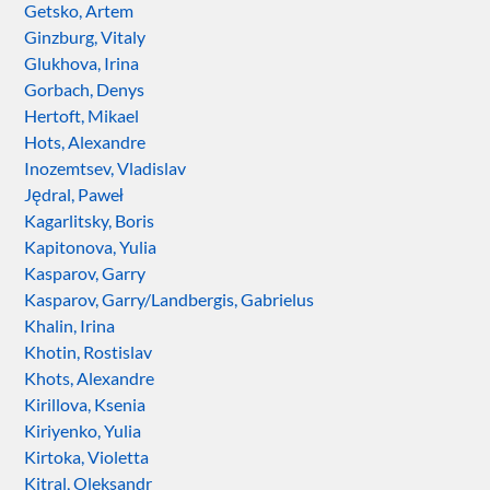
Getsko, Artem
Ginzburg, Vitaly
Glukhova, Irina
Gorbach, Denys
Hertoft, Mikael
Hots, Alexandre
Inozemtsev, Vladislav
Jędral, Paweł
Kagarlitsky, Boris
Kapitonova, Yulia
Kasparov, Garry
Kasparov, Garry/Landbergis, Gabrielus
Khalin, Irina
Khotin, Rostislav
Khots, Alexandre
Kirillova, Ksenia
Kiriyenko, Yulia
Kirtoka, Violetta
Kitral, Oleksandr