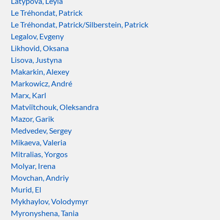
Latypova, Leyla
Le Tréhondat, Patrick
Le Tréhondat, Patrick/Silberstein, Patrick
Legalov, Evgeny
Likhovid, Oksana
Lisova, Justyna
Makarkin, Alexey
Markowicz, André
Marx, Karl
Matviïtchouk, Oleksandra
Mazor, Garik
Medvedev, Sergey
Mikaeva, Valeria
Mitralias, Yorgos
Molyar, Irena
Movchan, Andriy
Murid, El
Mykhaylov, Volodymyr
Myronyshena, Tania