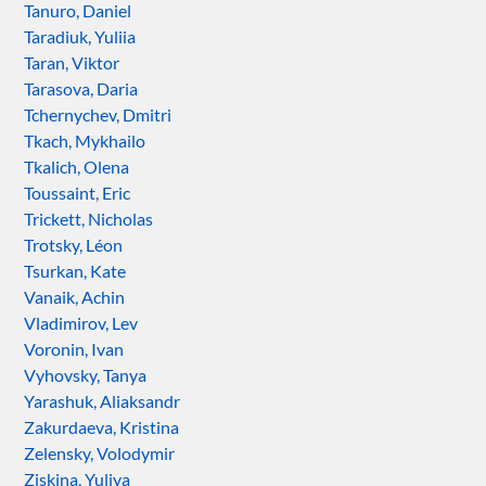
Tanuro, Daniel
Taradiuk, Yuliia
Taran, Viktor
Tarasova, Daria
Tchernychev, Dmitri
Tkach, Mykhailo
Tkalich, Olena
Toussaint, Eric
Trickett, Nicholas
Trotsky, Léon
Tsurkan, Kate
Vanaik, Achin
Vladimirov, Lev
Voronin, Ivan
Vyhovsky, Tanya
Yarashuk, Aliaksandr
Zakurdaeva, Kristina
Zelensky, Volodymir
Ziskina, Yuliya