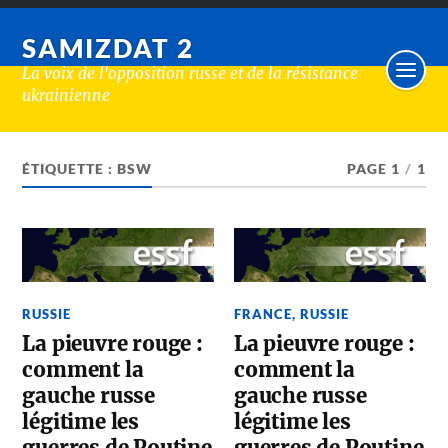
SAMIZDAT 2
La voix de l'opposition russe et de la résistance
ukrainienne
ÉTIQUETTE :
BSW
PAGE 1
/
1
RUSSIE
FRANCE
,
RUSSIE
La pieuvre rouge :
La pieuvre rouge :
comment la
comment la
gauche russe
gauche russe
légitime les
légitime les
guerres de Poutine
guerres de Poutine