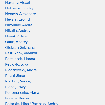
Navalny, Alexei
Nekrasov, Dmitry
Nemets, Alexandre
Nevzlin, Leonid
Nikouline, Andreï
Nikulin, Andrey
Novak, Adam
Okun, Andrey
Oleksun, Snizhana
Pastukhov, Vladimir
Perekhoda, Hanna
Petrović, Luka
Piontkovsky, Andrei
Pirani, Simon
Plakhov, Andréy
Plenel, Edwy
Ponomarenko, Maria
Popkov, Roman
Potarska, Nina / Baginsky, Andriy