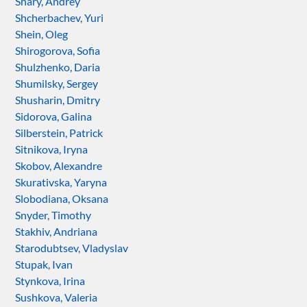
Shary, Andrey
Shcherbachev, Yuri
Shein, Oleg
Shirogorova, Sofia
Shulzhenko, Daria
Shumilsky, Sergey
Shusharin, Dmitry
Sidorova, Galina
Silberstein, Patrick
Sitnikova, Iryna
Skobov, Alexandre
Skurativska, Yaryna
Slobodiana, Oksana
Snyder, Timothy
Stakhiv, Andriana
Starodubtsev, Vladyslav
Stupak, Ivan
Stynkova, Irina
Sushkova, Valeria