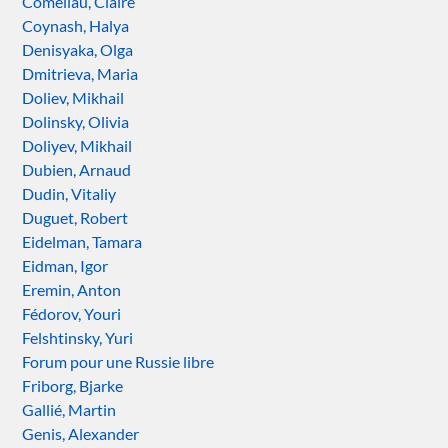
Comeliau, Claire
Coynash, Halya
Denisyaka, Olga
Dmitrieva, Maria
Doliev, Mikhail
Dolinsky, Olivia
Doliyev, Mikhail
Dubien, Arnaud
Dudin, Vitaliy
Duguet, Robert
Eidelman, Tamara
Eidman, Igor
Eremin, Anton
Fédorov, Youri
Felshtinsky, Yuri
Forum pour une Russie libre
Friborg, Bjarke
Gallié, Martin
Genis, Alexander