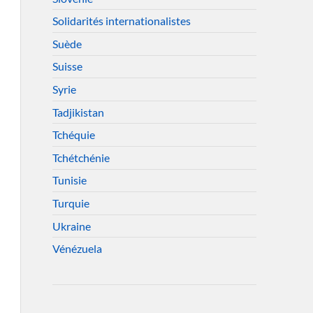
Solidarités internationalistes
Suède
Suisse
Syrie
Tadjikistan
Tchéquie
Tchétchénie
Tunisie
Turquie
Ukraine
Vénézuela