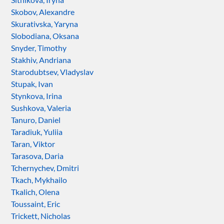
Skobov, Alexandre
Skurativska, Yaryna
Slobodiana, Oksana
Snyder, Timothy
Stakhiv, Andriana
Starodubtsev, Vladyslav
Stupak, Ivan
Stynkova, Irina
Sushkova, Valeria
Tanuro, Daniel
Taradiuk, Yuliia
Taran, Viktor
Tarasova, Daria
Tchernychev, Dmitri
Tkach, Mykhailo
Tkalich, Olena
Toussaint, Eric
Trickett, Nicholas