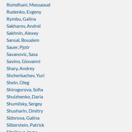
Romdhani, Messaoud
Rudenko, Evgeny
Rymbu, Galina
Sakharov, Andreï
Sakhnin, Alexey
Sansal, Boualem
Sauer, Pjotr
Savanovic, Sasa
Savino, Giovanni
Shary, Andrey
Shcherbachev, Yuri
Shein, Oleg
Shirogorova, Sofia
Shulzhenko, Daria
Shumilsky, Sergey
Shusharin, Dmitry
Sidorova, Galina
Silberstein, Patrick
Sitnikova, Iryna