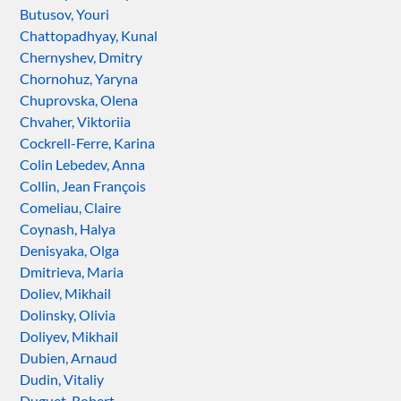
Butusov, Youri
Chattopadhyay, Kunal
Chernyshev, Dmitry
Chornohuz, Yaryna
Chuprovska, Olena
Chvaher, Viktoriia
Cockrell-Ferre, Karina
Colin Lebedev, Anna
Collin, Jean François
Comeliau, Claire
Coynash, Halya
Denisyaka, Olga
Dmitrieva, Maria
Doliev, Mikhail
Dolinsky, Olivia
Doliyev, Mikhail
Dubien, Arnaud
Dudin, Vitaliy
Duguet, Robert