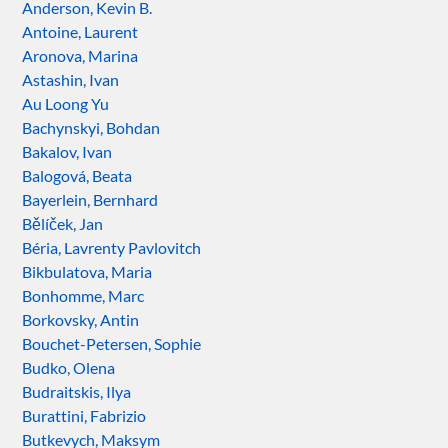
Anderson, Kevin B.
Antoine, Laurent
Aronova, Marina
Astashin, Ivan
Au Loong Yu
Bachynskyi, Bohdan
Bakalov, Ivan
Balogová, Beata
Bayerlein, Bernhard
Bělíček, Jan
Béria, Lavrenty Pavlovitch
Bikbulatova, Maria
Bonhomme, Marc
Borkovsky, Antin
Bouchet-Petersen, Sophie
Budko, Olena
Budraitskis, Ilya
Burattini, Fabrizio
Butkevych, Maksym