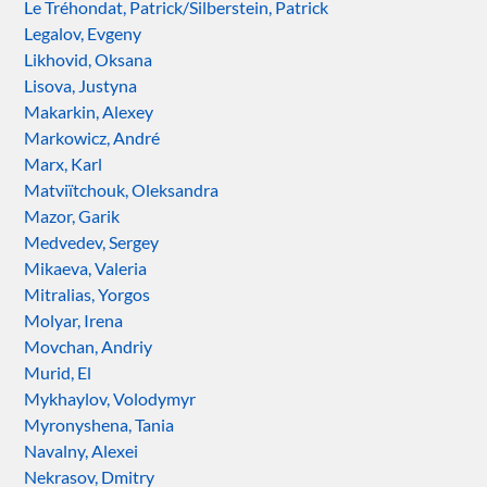
Le Tréhondat, Patrick/Silberstein, Patrick
Legalov, Evgeny
Likhovid, Oksana
Lisova, Justyna
Makarkin, Alexey
Markowicz, André
Marx, Karl
Matviïtchouk, Oleksandra
Mazor, Garik
Medvedev, Sergey
Mikaeva, Valeria
Mitralias, Yorgos
Molyar, Irena
Movchan, Andriy
Murid, El
Mykhaylov, Volodymyr
Myronyshena, Tania
Navalny, Alexei
Nekrasov, Dmitry