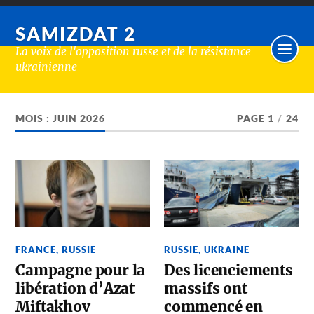
SAMIZDAT 2
La voix de l'opposition russe et de la résistance
ukrainienne
MOIS :
JUIN 2026
PAGE 1
/
24
FRANCE
,
RUSSIE
RUSSIE
,
UKRAINE
Campagne pour la
Des licenciements
libération d’Azat
massifs ont
Miftakhov
commencé en