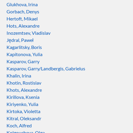
Glukhova, Irina
Gorbach, Denys
Hertoft, Mikael
Hots, Alexandre
Inozemtsev, Vladislav
Jędral, Paweł
Kagarlitsky, Boris
Kapitonova, Yulia
Kasparov, Garry
Kasparov, Garry/Landbergis, Gabrielus
Khalin, Irina
Khotin, Rostislav
Khots, Alexandre
Kirillova, Ksenia
Kiriyenko, Yulia
Kirtoka, Violetta
Kitral, Oleksandr
Koch, Alfred
Kolgoucheva, Olga