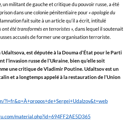
,
un militant de gauche et critique du pouvoir russe, a été
prison dans une colonie pénitentiaire pour
« apologie du
amnation fait suite à un article qu’il a écrit, intitulé
ont été transformés en terroristes »,
dans lequel il soutenait
russes accusés de former une organisation terroriste.
 Udaltsova, est députée à la Douma d’État pour le Parti
t l’invasion russe de l’Ukraine
,
bien qu’elle soit
e une critique de Vladimir Poutine. Udaltsov est un
alin et a longtemps appelé à la restauration de l’Union
om/?l=fr&q=À+propos+de+Sergei+Udalzov&t=web
vru.com/material.php?id=694FF2AE5D365