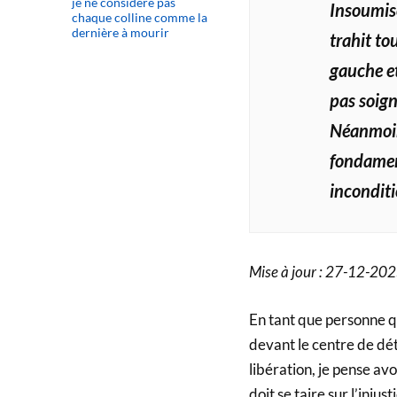
je ne considère pas
Insoumise
chaque colline comme la
dernière à mourir
trahit to
gauche et
pas soign
Néanmoin
fondamen
inconditi
Mise à jour : 27-12-20
En tant que personne q
devant le centre de dé
libération, je pense avo
doit se taire sur l’injusti