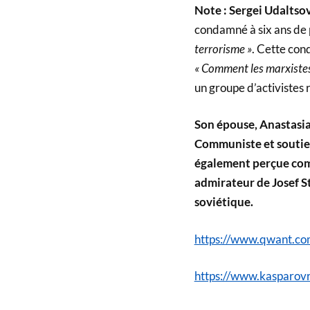
Note : Sergei Udaltsov
condamné à six ans de 
terrorisme »
. Cette cond
« Comment les marxistes 
un groupe d’activistes 
Son épouse, Anastasia
Communiste et soutien
également perçue comm
admirateur de Josef St
soviétique.
https://www.qwant.c
https://www.kasparo