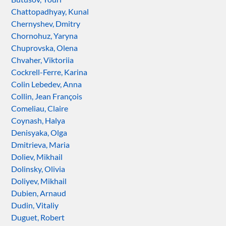
Chattopadhyay, Kunal
Chernyshev, Dmitry
Chornohuz, Yaryna
Chuprovska, Olena
Chvaher, Viktoriia
Cockrell-Ferre, Karina
Colin Lebedev, Anna
Collin, Jean François
Comeliau, Claire
Coynash, Halya
Denisyaka, Olga
Dmitrieva, Maria
Doliev, Mikhail
Dolinsky, Olivia
Doliyev, Mikhail
Dubien, Arnaud
Dudin, Vitaliy
Duguet, Robert