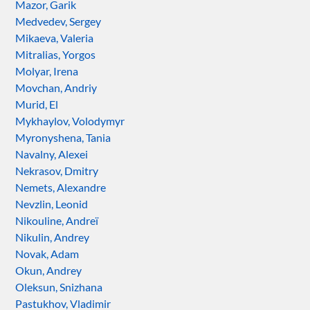
Mazor, Garik
Medvedev, Sergey
Mikaeva, Valeria
Mitralias, Yorgos
Molyar, Irena
Movchan, Andriy
Murid, El
Mykhaylov, Volodymyr
Myronyshena, Tania
Navalny, Alexei
Nekrasov, Dmitry
Nemets, Alexandre
Nevzlin, Leonid
Nikouline, Andreï
Nikulin, Andrey
Novak, Adam
Okun, Andrey
Oleksun, Snizhana
Pastukhov, Vladimir