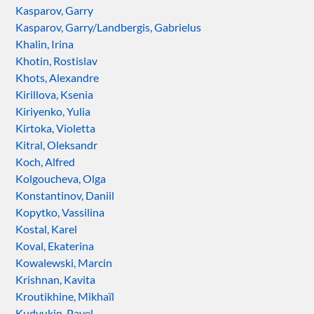
Kasparov, Garry
Kasparov, Garry/Landbergis, Gabrielus
Khalin, Irina
Khotin, Rostislav
Khots, Alexandre
Kirillova, Ksenia
Kiriyenko, Yulia
Kirtoka, Violetta
Kitral, Oleksandr
Koch, Alfred
Kolgoucheva, Olga
Konstantinov, Daniil
Kopytko, Vassilina
Kostal, Karel
Koval, Ekaterina
Kowalewski, Marcin
Krishnan, Kavita
Kroutikhine, Mikhaïl
Kudyukin, Pavel