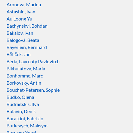
Aronova, Marina
Astashin, Ivan
Au Loong Yu
Bachynskyi, Bohdan
Bakalov, Ivan
Balogová, Beata
Bayerlein, Bernhard
Bělíček, Jan
Béria, Lavrenty Pavlovitch
Bikbulatova, Maria
Bonhomme, Marc
Borkovsky, Antin
Bouchet-Petersen, Sophie
Budko, Olena
Budraitskis, Ilya
Bulavin, Denis
Burattini, Fabrizio
Butkevych, Maksym
Butusov, Youri