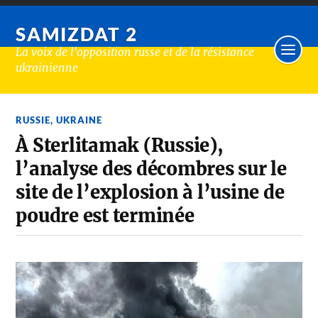
SAMIZDAT 2
La voix de l'opposition russe et de la résistance
ukrainienne
RUSSIE
,
UKRAINE
À Sterlitamak (Russie),
l’analyse des décombres sur le
site de l’explosion à l’usine de
poudre est terminée