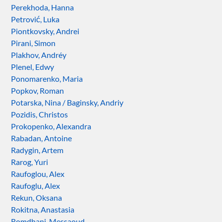
Perekhoda, Hanna
Petrović, Luka
Piontkovsky, Andrei
Pirani, Simon
Plakhov, Andréy
Plenel, Edwy
Ponomarenko, Maria
Popkov, Roman
Potarska, Nina / Baginsky, Andriy
Pozidis, Christos
Prokopenko, Alexandra
Rabadan, Antoine
Radygin, Artem
Rarog, Yuri
Raufoglou, Alex
Raufoglu, Alex
Rekun, Oksana
Rokitna, Anastasia
Romdhani, Messaoud