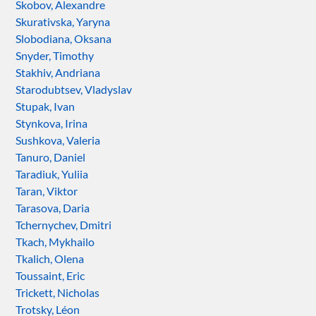
Skobov, Alexandre
Skurativska, Yaryna
Slobodiana, Oksana
Snyder, Timothy
Stakhiv, Andriana
Starodubtsev, Vladyslav
Stupak, Ivan
Stynkova, Irina
Sushkova, Valeria
Tanuro, Daniel
Taradiuk, Yuliia
Taran, Viktor
Tarasova, Daria
Tchernychev, Dmitri
Tkach, Mykhailo
Tkalich, Olena
Toussaint, Eric
Trickett, Nicholas
Trotsky, Léon