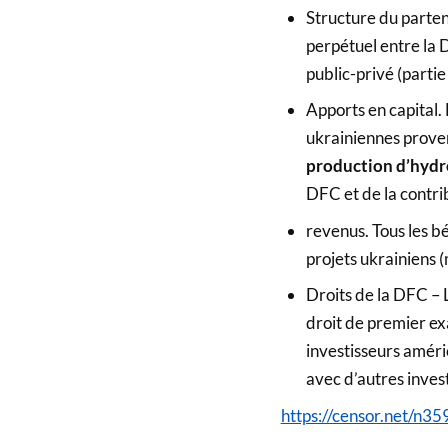
Structure du parten
perpétuel entre la 
public-privé (partie
Apports en capital. 
ukrainiennes prove
production d’hydr
DFC et de la contrib
revenus. Tous les b
projets ukrainiens (
Droits de la DFC – L
droit de premier exa
investisseurs améri
avec d’autres inves
https://censor.net/n3