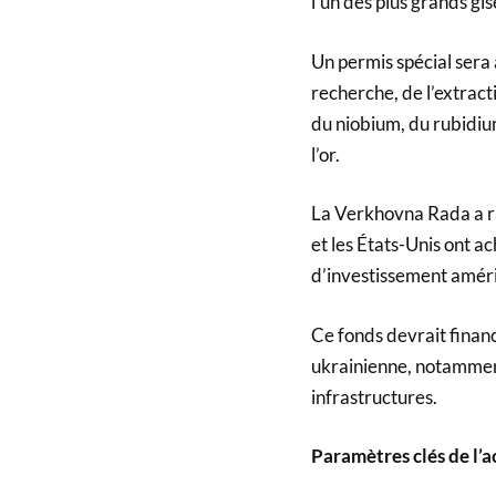
l’un des plus grands gi
Un permis spécial sera
recherche, de l’extract
du niobium, du rubidium
l’or.
La Verkhovna Rada a rat
et les États-Unis ont a
d’investissement améri
Ce fonds devrait finan
ukrainienne, notamment
infrastructures.
Paramètres clés de l’a