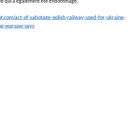
rée qui a également été endommagé.
nt.com/act-of-sabotage-polish-railway-used-for-ukraine-
up-warsaw-says