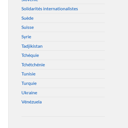
Solidarités internationalistes
Suède
Suisse
Syrie
Tadjikistan
Tchéquie
Tchétchénie
Tunisie
Turquie
Ukraine
Vénézuela