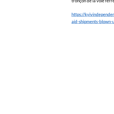
tronçon de la voie fer
https://kyivindepende
aid-shipments-blown-