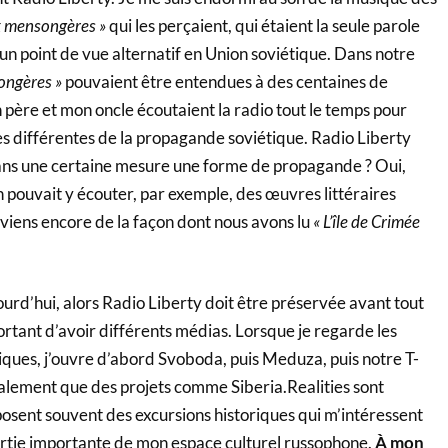
x mensongères »
qui les perçaient, qui étaient la seule parole
 un point de vue alternatif en Union soviétique. Dans notre
ongères »
pouvaient être entendues à des centaines de
 père et mon oncle écoutaient la radio tout le temps pour
es différentes de la propagande soviétique. Radio Liberty
ans une certaine mesure une forme de propagande ? Oui,
 pouvait y écouter, par exemple, des œuvres littéraires
viens encore de la façon dont nous avons lu
« L’île de Crimée
jourd’hui, alors Radio Liberty doit être préservée avant tout
portant d’avoir différents médias. Lorsque je regarde les
iques, j’ouvre d’abord Svoboda, puis Meduza, puis notre T-
galement que des projets comme Siberia.Realities sont
roposent souvent des excursions historiques qui m’intéressent
rtie importante de mon espace culturel russophone.
À mon