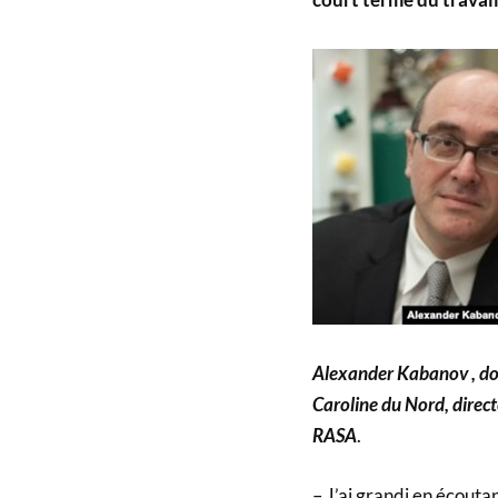
Alexander Kabanov
, d
Caroline du Nord, direct
RASA
.
– J’ai grandi en écouta