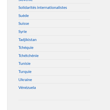
Solidarités internationalistes
Suède
Suisse
Syrie
Tadjikistan
Tchéquie
Tchétchénie
Tunisie
Turquie
Ukraine
Vénézuela