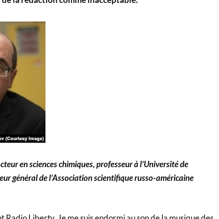
octeur en sciences chimiques, professeur à l’Université de
eur général de l’Association scientifique russo-américaine
nt Radio Liberty. Je me suis endormi au son de la musique des