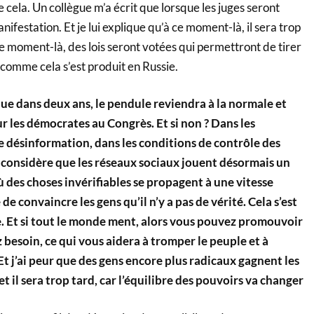
 cela. Un collègue m’a écrit que lorsque les juges seront
manifestation. Et je lui explique qu’à ce moment-là, il sera trop
 ce moment-là, des lois seront votées qui permettront de tirer
 comme cela s’est produit en Russie.
e dans deux ans, le pendule reviendra à la normale et
r les démocrates au Congrès. Et si non ? Dans les
e désinformation, dans les conditions de contrôle des
n considère que les réseaux sociaux jouent désormais un
ù des choses invérifiables se propagent à une vitesse
le de convaincre les gens qu’il n’y a pas de vérité. Cela s’est
e. Et si tout le monde ment, alors vous pouvez promouvoir
z besoin, ce qui vous aidera à tromper le peuple et à
Et j’ai peur que des gens encore plus radicaux gagnent les
t il sera trop tard, car l’équilibre des pouvoirs va changer