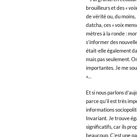
brouilleurs et des
« voi
de vérité ou, du moins,
datcha, ces
« voix mens
mètres à la ronde : mon
s’informer des nouvell
était-elle également d
mais pas seulement. On
importantes. Je me sou
»…
Et si nous parlons d’au
parce qu’il est très im
informations sociopolit
Invariant. Je trouve é
significatifs, car ils p
beaucoup. C’est une pa