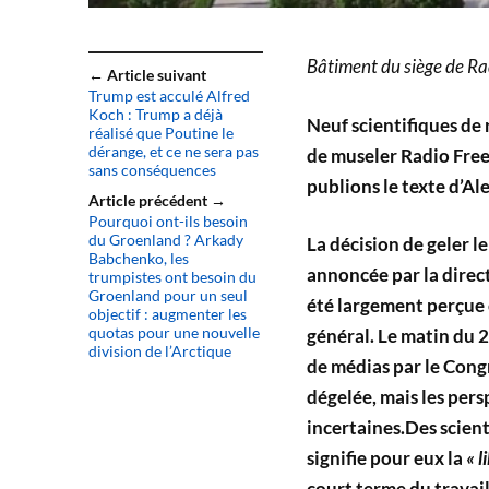
Bâtiment du siège de Ra
← Article suivant
Trump est acculé Alfred
Koch : Trump a déjà
Neuf scientifiques d
réalisé que Poutine le
dérange, et ce ne sera pas
de museler Radio Free
sans conséquences
publions le texte d’Al
Article précédent →
Pourquoi ont-ils besoin
du Groenland ? Arkady
La décision de geler l
Babchenko, les
annoncée par la direc
trumpistes ont besoin du
Groenland pour un seul
été largement perçue 
objectif : augmenter les
quotas pour une nouvelle
général. Le matin du 2
division de l’Arctique
de médias par le Cong
dégelée, mais les per
incertaines.Des scien
signifie pour eux la
« l
court terme du travai