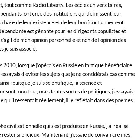
t, tout comme Radio Liberty. Les écoles universitaires,
ndants, ont créé des institutions qui définissent leur
base de leur existence et de leur bon fonctionnement.
dépendante est gênante pour les dirigeants populistes et
il s’agit de mon opinion personnelle et non de l’opinion des
 je suis associé.
es 2010, lorsque j’opérais en Russie en tant que bénéficiaire
essayais d’éviter les sujets que je ne considérais pas comme
insi : puisque je suis scientifique, la science et
r sont mon truc, mais toutes sortes de politiques, j’essayais
 qu’il ressentait réellement, il le reflétait dans des poèmes
e civilisationnelle qui s’est produite en Russie, j’ai réalisé
de rester silencieux. Maintenant, j’essaie de convaincre mes