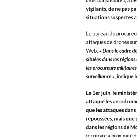
de le comprendre »,
a dé
vigilants, de ne pas p
situations suspectes 
Le bureau du procureur
attaques de drones sur
Web.
« Dans le cadre de
situées dans les région
les procureurs militaires
surveillance »
, indique 
Le 1er juin, le minist
attaqué les aérodromes
que les attaques dans 
repoussées, mais que 
dans les régions de M
territoire à proximité 