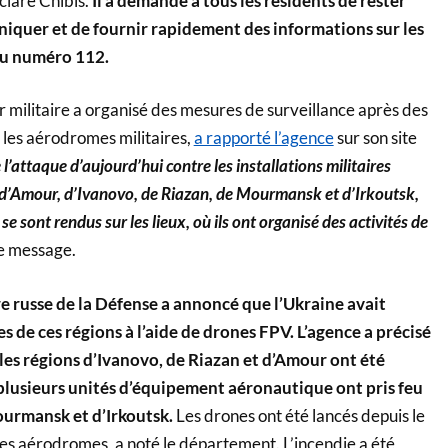
claré Chibis.
Il a demandé à tous les résidents de rester
aniquer et de fournir rapidement des informations sur les
au numéro 112.
 militaire a organisé des mesures de surveillance après des
 les aérodromes militaires,
a rapporté l’agence
sur son site
 l’attaque d’aujourd’hui contre les installations militaires
s d’Amour, d’Ivanovo, de Riazan, de Mourmansk et d’Irkoutsk,
 se sont rendus sur les lieux, où ils ont organisé des activités de
le message.
ère russe de la Défense a annoncé que l’Ukraine avait
 de ces régions à l’aide de drones FPV. L’agence a précisé
les régions d’Ivanovo, de Riazan et d’Amour ont été
plusieurs unités d’équipement aéronautique ont pris feu
ourmansk et d’Irkoutsk.
Les drones ont été lancés depuis le
des aérodromes, a noté le département. L’incendie a été