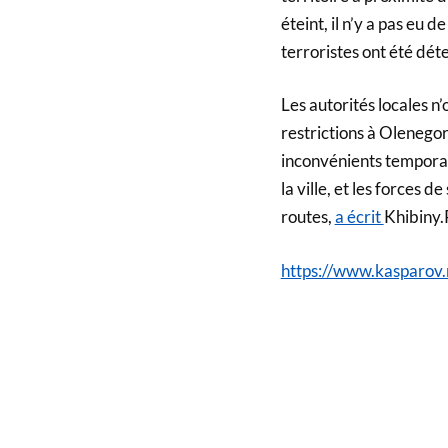
éteint, il n’y a pas eu 
terroristes ont été dét
Les autorités locales n
restrictions à Olenegor
inconvénients temporai
la ville, et les forces d
routes,
a écrit
Khibiny.R
https://www.kasparo