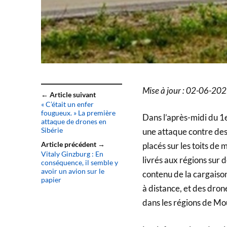
Mise à jour : 02-06-20
← Article suivant
« C’était un enfer
fougueux. » La première
Dans l’après-midi du 1e
attaque de drones en
Sibérie
une attaque contre des 
Article précédent →
placés sur les toits de
Vitaly Ginzburg : En
livrés aux régions sur 
conséquence, il semble y
avoir un avion sur le
contenu de la cargaison
papier
à distance, et des dron
dans les régions de Mo