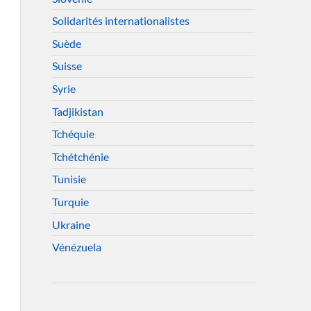
Solidarités internationalistes
Suède
Suisse
Syrie
Tadjikistan
Tchéquie
Tchétchénie
Tunisie
Turquie
Ukraine
Vénézuela