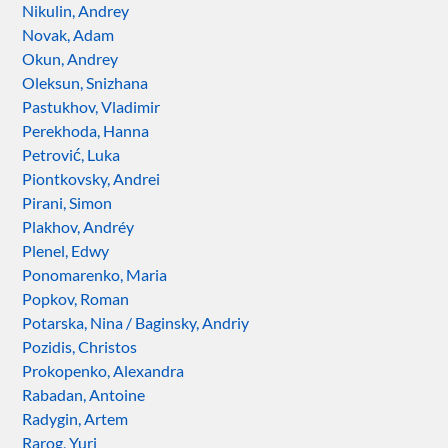
Nikulin, Andrey
Novak, Adam
Okun, Andrey
Oleksun, Snizhana
Pastukhov, Vladimir
Perekhoda, Hanna
Petrović, Luka
Piontkovsky, Andrei
Pirani, Simon
Plakhov, Andréy
Plenel, Edwy
Ponomarenko, Maria
Popkov, Roman
Potarska, Nina / Baginsky, Andriy
Pozidis, Christos
Prokopenko, Alexandra
Rabadan, Antoine
Radygin, Artem
Rarog, Yuri