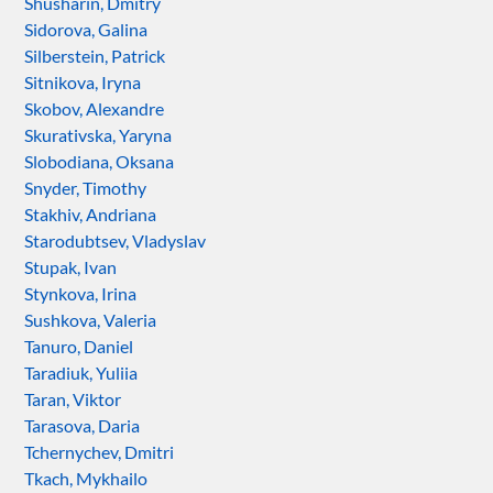
Shusharin, Dmitry
Sidorova, Galina
Silberstein, Patrick
Sitnikova, Iryna
Skobov, Alexandre
Skurativska, Yaryna
Slobodiana, Oksana
Snyder, Timothy
Stakhiv, Andriana
Starodubtsev, Vladyslav
Stupak, Ivan
Stynkova, Irina
Sushkova, Valeria
Tanuro, Daniel
Taradiuk, Yuliia
Taran, Viktor
Tarasova, Daria
Tchernychev, Dmitri
Tkach, Mykhailo