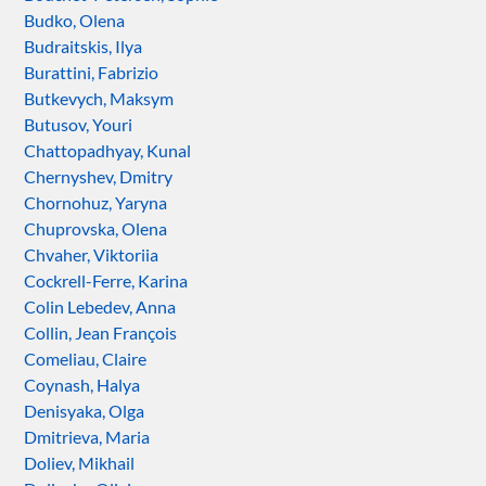
Budko, Olena
Budraitskis, Ilya
Burattini, Fabrizio
Butkevych, Maksym
Butusov, Youri
Chattopadhyay, Kunal
Chernyshev, Dmitry
Chornohuz, Yaryna
Chuprovska, Olena
Chvaher, Viktoriia
Cockrell-Ferre, Karina
Colin Lebedev, Anna
Collin, Jean François
Comeliau, Claire
Coynash, Halya
Denisyaka, Olga
Dmitrieva, Maria
Doliev, Mikhail