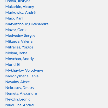
Lisova, Justyna
Makarkin, Alexey
Markowicz, André
Marx, Karl
Matviïtchouk, Oleksandra
Mazor, Garik
Medvedev, Sergey
Mikaeva, Valeria
Mitralias, Yorgos
Molyar, Irena
Movchan, Andriy
Murid, El
Mykhaylov, Volodymyr
Myronyshena, Tania
Navalny, Alexei
Nekrasov, Dmitry
Nemets, Alexandre
Nevzlin, Leonid
Nikouline, Andreï