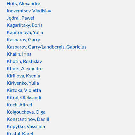
Hots, Alexandre
Inozemtsev, Vladislav
Jędral, Paweł
Kagarlitsky, Boris
Kapitonova, Yulia
Kasparov, Garry
Kasparov, Garry/Landbergis, Gabrielus
Khalin, Irina
Khotin, Rostislav
Khots, Alexandre
Kirillova, Ksenia
Kiriyenko, Yulia
Kirtoka, Violetta
Kitral, Oleksandr
Koch, Alfred
Kolgoucheva, Olga
Konstantinov, Daniil
Kopytko, Vassilina
Kostal, Karel