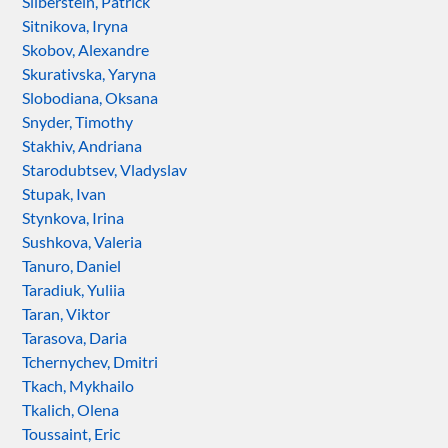
Silberstein, Patrick
Sitnikova, Iryna
Skobov, Alexandre
Skurativska, Yaryna
Slobodiana, Oksana
Snyder, Timothy
Stakhiv, Andriana
Starodubtsev, Vladyslav
Stupak, Ivan
Stynkova, Irina
Sushkova, Valeria
Tanuro, Daniel
Taradiuk, Yuliia
Taran, Viktor
Tarasova, Daria
Tchernychev, Dmitri
Tkach, Mykhailo
Tkalich, Olena
Toussaint, Eric