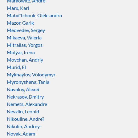
Markowicz, André
Marx, Karl
Matviïtchouk, Oleksandra
Mazor, Garik
Medvedev, Sergey
Mikaeva, Valeria
Mitralias, Yorgos
Molyar, Irena
Movchan, Andriy
Murid, El
Mykhaylov, Volodymyr
Myronyshena, Tania
Navalny, Alexei
Nekrasov, Dmitry
Nemets, Alexandre
Nevzlin, Leonid
Nikouline, Andreï
Nikulin, Andrey
Novak, Adam