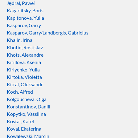
Jędral, Paweł
Kagarlitsky, Boris
Kapitonova, Yulia
Kasparov, Garry
Kasparov, Garry/Landbergis, Gabrielus
Khalin, Irina
Khotin, Rostislav
Khots, Alexandre
Kirillova, Ksenia
Kiriyenko, Yulia
Kirtoka, Violetta
Kitral, Oleksandr
Koch, Alfred
Kolgoucheva, Olga
Konstantinov, Daniil
Kopytko, Vassilina
Kostal, Karel
Koval, Ekaterina
Kowalewski, Marcin