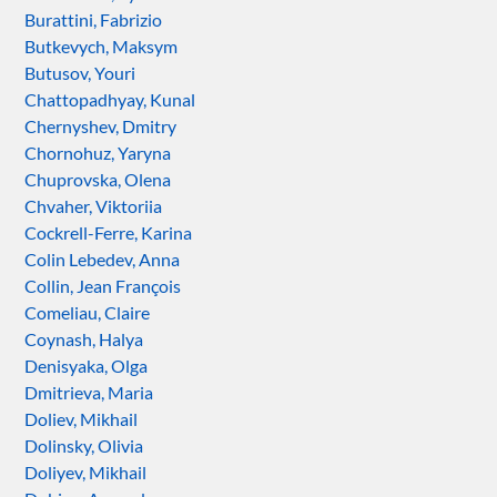
Burattini, Fabrizio
Butkevych, Maksym
Butusov, Youri
Chattopadhyay, Kunal
Chernyshev, Dmitry
Chornohuz, Yaryna
Chuprovska, Olena
Chvaher, Viktoriia
Cockrell-Ferre, Karina
Colin Lebedev, Anna
Collin, Jean François
Comeliau, Claire
Coynash, Halya
Denisyaka, Olga
Dmitrieva, Maria
Doliev, Mikhail
Dolinsky, Olivia
Doliyev, Mikhail