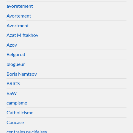
avoretement
Avortement
Avortment
Azat Miftakhov
Azov
Belgorod
blogueur
Boris Nemtsov
BRICS
BSW
campisme
Catholicisme
Caucase
centrales nucléaires