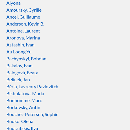
Alyona
Amoursky, Cyrille
Ancel, Guillaume
Anderson, Kevin B.
Antoine, Laurent
Aronova, Marina
Astashin, Ivan
Au Loong Yu
Bachynskyi, Bohdan
Bakalov, Ivan
Balogová, Beata
Bělíček, Jan
Béria, Lavrenty Pavlovitch
Bikbulatova, Maria
Bonhomme, Marc
Borkovsky, Antin
Bouchet-Petersen, Sophie
Budko, Olena
Budraitskis, Ilya