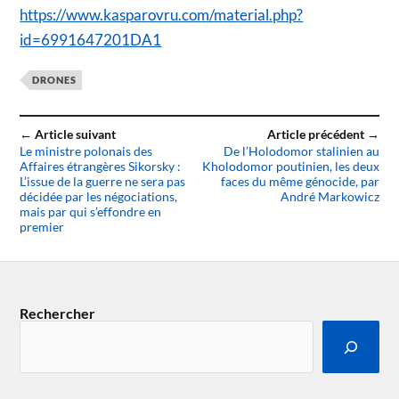
https://www.kasparovru.com/material.php?
id=6991647201DA1
DRONES
← Article suivant
Article précédent →
Le ministre polonais des
De l’Holodomor stalinien au
Affaires étrangères Sikorsky :
Kholodomor poutinien, les deux
L’issue de la guerre ne sera pas
faces du même génocide, par
décidée par les négociations,
André Markowicz
mais par qui s’effondre en
premier
Rechercher