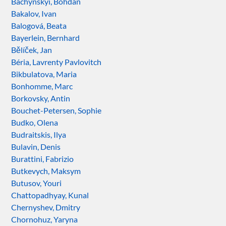
Bachynskyi, Bohdan
Bakalov, Ivan
Balogová, Beata
Bayerlein, Bernhard
Bělíček, Jan
Béria, Lavrenty Pavlovitch
Bikbulatova, Maria
Bonhomme, Marc
Borkovsky, Antin
Bouchet-Petersen, Sophie
Budko, Olena
Budraitskis, Ilya
Bulavin, Denis
Burattini, Fabrizio
Butkevych, Maksym
Butusov, Youri
Chattopadhyay, Kunal
Chernyshev, Dmitry
Chornohuz, Yaryna