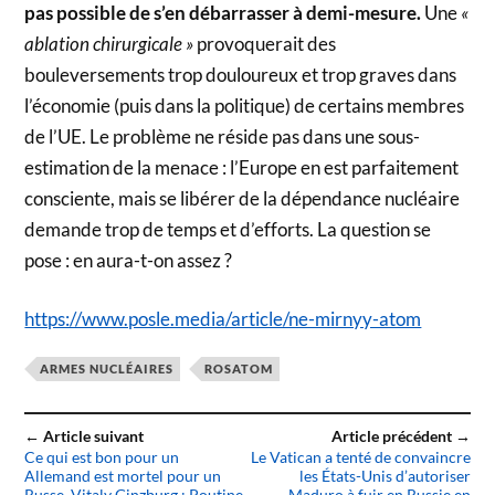
pas possible de s’en débarrasser à demi-mesure.
Une
«
ablation chirurgicale »
provoquerait des
bouleversements trop douloureux et trop graves dans
l’économie (puis dans la politique) de certains membres
de l’UE. Le problème ne réside pas dans une sous-
estimation de la menace : l’Europe en est parfaitement
consciente, mais se libérer de la dépendance nucléaire
demande trop de temps et d’efforts. La question se
pose : en aura-t-on assez ?
https://www.posle.media/article/ne-mirnyy-atom
ARMES NUCLÉAIRES
ROSATOM
← Article suivant
Article précédent →
Ce qui est bon pour un
Le Vatican a tenté de convaincre
Allemand est mortel pour un
les États-Unis d’autoriser
Russe. Vitaly Ginzburg : Poutine
Maduro à fuir en Russie en