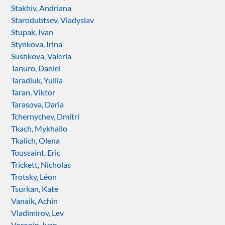
Stakhiv, Andriana
Starodubtsev, Vladyslav
Stupak, Ivan
Stynkova, Irina
Sushkova, Valeria
Tanuro, Daniel
Taradiuk, Yuliia
Taran, Viktor
Tarasova, Daria
Tchernychev, Dmitri
Tkach, Mykhailo
Tkalich, Olena
Toussaint, Eric
Trickett, Nicholas
Trotsky, Léon
Tsurkan, Kate
Vanaik, Achin
Vladimirov, Lev
Voronin, Ivan