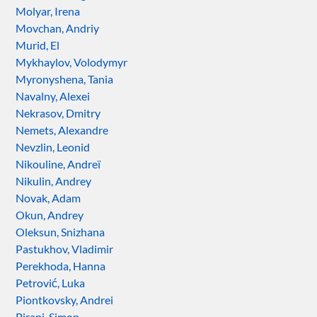
Molyar, Irena
Movchan, Andriy
Murid, El
Mykhaylov, Volodymyr
Myronyshena, Tania
Navalny, Alexei
Nekrasov, Dmitry
Nemets, Alexandre
Nevzlin, Leonid
Nikouline, Andreï
Nikulin, Andrey
Novak, Adam
Okun, Andrey
Oleksun, Snizhana
Pastukhov, Vladimir
Perekhoda, Hanna
Petrović, Luka
Piontkovsky, Andrei
Pirani, Simon