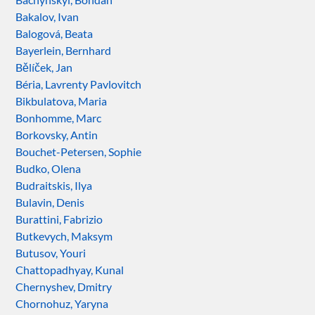
Bakalov, Ivan
Balogová, Beata
Bayerlein, Bernhard
Bělíček, Jan
Béria, Lavrenty Pavlovitch
Bikbulatova, Maria
Bonhomme, Marc
Borkovsky, Antin
Bouchet-Petersen, Sophie
Budko, Olena
Budraitskis, Ilya
Bulavin, Denis
Burattini, Fabrizio
Butkevych, Maksym
Butusov, Youri
Chattopadhyay, Kunal
Chernyshev, Dmitry
Chornohuz, Yaryna