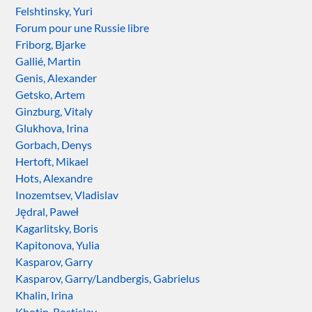
Felshtinsky, Yuri
Forum pour une Russie libre
Friborg, Bjarke
Gallié, Martin
Genis, Alexander
Getsko, Artem
Ginzburg, Vitaly
Glukhova, Irina
Gorbach, Denys
Hertoft, Mikael
Hots, Alexandre
Inozemtsev, Vladislav
Jędral, Paweł
Kagarlitsky, Boris
Kapitonova, Yulia
Kasparov, Garry
Kasparov, Garry/Landbergis, Gabrielus
Khalin, Irina
Khotin, Rostislav