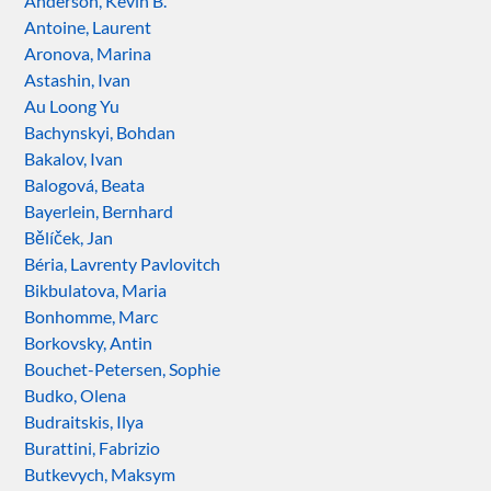
Anderson, Kevin B.
Antoine, Laurent
Aronova, Marina
Astashin, Ivan
Au Loong Yu
Bachynskyi, Bohdan
Bakalov, Ivan
Balogová, Beata
Bayerlein, Bernhard
Bělíček, Jan
Béria, Lavrenty Pavlovitch
Bikbulatova, Maria
Bonhomme, Marc
Borkovsky, Antin
Bouchet-Petersen, Sophie
Budko, Olena
Budraitskis, Ilya
Burattini, Fabrizio
Butkevych, Maksym