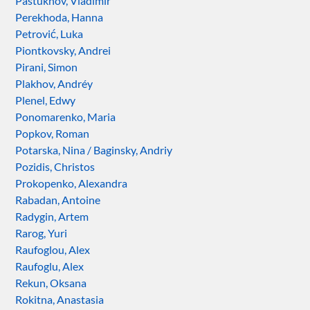
Pastukhov, Vladimir
Perekhoda, Hanna
Petrović, Luka
Piontkovsky, Andrei
Pirani, Simon
Plakhov, Andréy
Plenel, Edwy
Ponomarenko, Maria
Popkov, Roman
Potarska, Nina / Baginsky, Andriy
Pozidis, Christos
Prokopenko, Alexandra
Rabadan, Antoine
Radygin, Artem
Rarog, Yuri
Raufoglou, Alex
Raufoglu, Alex
Rekun, Oksana
Rokitna, Anastasia