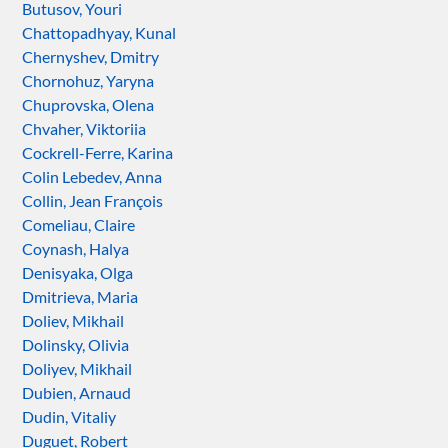
Butusov, Youri
Chattopadhyay, Kunal
Chernyshev, Dmitry
Chornohuz, Yaryna
Chuprovska, Olena
Chvaher, Viktoriia
Cockrell-Ferre, Karina
Colin Lebedev, Anna
Collin, Jean François
Comeliau, Claire
Coynash, Halya
Denisyaka, Olga
Dmitrieva, Maria
Doliev, Mikhail
Dolinsky, Olivia
Doliyev, Mikhail
Dubien, Arnaud
Dudin, Vitaliy
Duguet, Robert