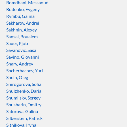
Romdhani, Messaoud
Rudenko, Evgeny
Rymbu, Galina
Sakharov, Andreï
Sakhnin, Alexey
Sansal, Boualem
Sauer, Pjotr
Savanovic, Sasa
Savino, Giovanni
Shary, Andrey
Shcherbachev, Yuri
Shein, Oleg
Shirogorova, Sofia
Shulzhenko, Daria
Shumilsky, Sergey
Shusharin, Dmitry
Sidorova, Galina
Silberstein, Patrick
Sitnikova, Iryna