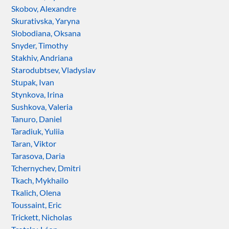
Skobov, Alexandre
Skurativska, Yaryna
Slobodiana, Oksana
Snyder, Timothy
Stakhiv, Andriana
Starodubtsev, Vladyslav
Stupak, Ivan
Stynkova, Irina
Sushkova, Valeria
Tanuro, Daniel
Taradiuk, Yuliia
Taran, Viktor
Tarasova, Daria
Tchernychev, Dmitri
Tkach, Mykhailo
Tkalich, Olena
Toussaint, Eric
Trickett, Nicholas