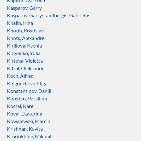
Kapitonova, Yulia
Kasparov, Garry
Kasparov, Garry/Landbergis, Gabrielus
Khalin, Irina
Khotin, Rostislav
Khots, Alexandre
Kirillova, Ksenia
Kiriyenko, Yulia
Kirtoka, Violetta
Kitral, Oleksandr
Koch, Alfred
Kolgoucheva, Olga
Konstantinov, Daniil
Kopytko, Vassilina
Kostal, Karel
Koval, Ekaterina
Kowalewski, Marcin
Krishnan, Kavita
Kroutikhine, Mikhaïl