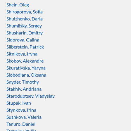
Shein, Oleg
Shirogorova, Sofia
Shulzhenko, Daria
Shumilsky, Sergey
Shusharin, Dmitry
Sidorova, Galina
Silberstein, Patrick
Sitnikova, Iryna
Skobov, Alexandre
Skurativska, Yaryna
Slobodiana, Oksana
Snyder, Timothy
Stakhiv, Andriana
Starodubtsev, Vladyslav
Stupak, Ivan
Stynkova, Irina
Sushkova, Valeria
Tanuro, Daniel
Taradiuk, Yuliia