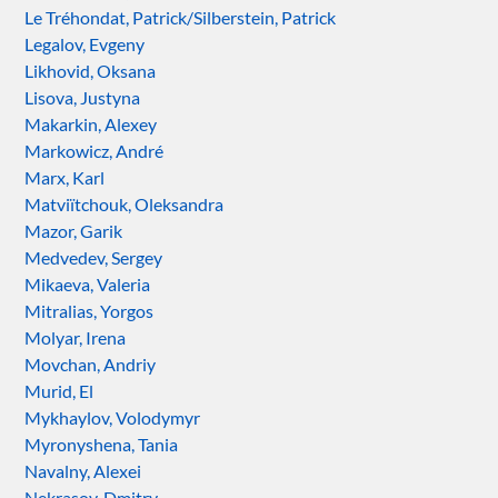
Le Tréhondat, Patrick/Silberstein, Patrick
Legalov, Evgeny
Likhovid, Oksana
Lisova, Justyna
Makarkin, Alexey
Markowicz, André
Marx, Karl
Matviïtchouk, Oleksandra
Mazor, Garik
Medvedev, Sergey
Mikaeva, Valeria
Mitralias, Yorgos
Molyar, Irena
Movchan, Andriy
Murid, El
Mykhaylov, Volodymyr
Myronyshena, Tania
Navalny, Alexei
Nekrasov, Dmitry