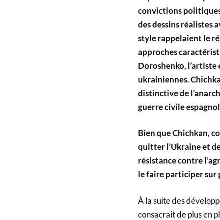
convictions politiques 
des dessins réalistes 
style rappelaient le r
approches caractéristi
Doroshenko, l’artiste 
ukrainiennes. Chichka
distinctive de l’anarch
guerre civile espagno
Bien que Chichkan, co
quitter l’Ukraine et de t
résistance contre l’agr
le faire participer sur 
À la suite des dévelo
consacrait de plus en p