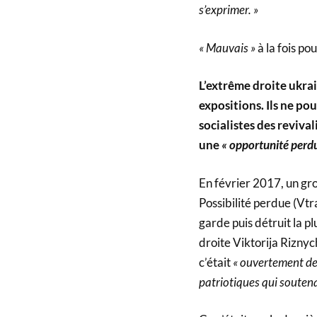
s’exprimer. »
« Mauvais »
à la fois pou
L’extrême droite ukrai
expositions. Ils ne po
socialistes des reviv
une
« opportunité perd
En février 2017, un gr
Possibilité perdue (Vtr
garde puis détruit la p
droite Viktorija Riznyc
c’était
« ouvertement de 
patriotiques qui soutena