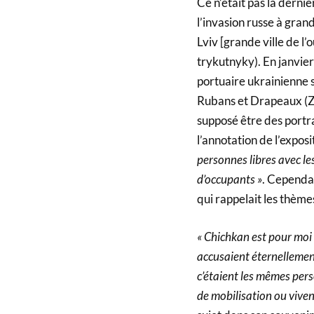
Ce n’était pas la derni
l’invasion russe à gran
Lviv [grande ville de l’
trykutnyky). En janvier
portuaire ukrainienne s
Rubans et Drapeaux (Zi
supposé être des portra
l’annotation de l’exposi
personnes libres avec le
d’occupants »
. Cependan
qui rappelait les thèm
« Chichkan est pour moi
accusaient éternellemen
c’étaient les mêmes per
de mobilisation ou vivent