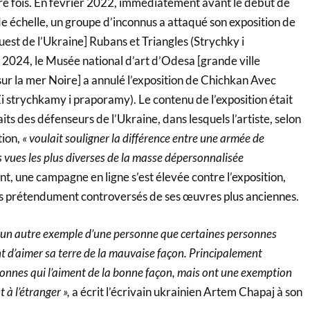
ère fois. En février 2022, immédiatement avant le début de
de échelle, un groupe d’inconnus a attaqué son exposition de
ouest de l’Ukraine] Rubans et Triangles (Strychky i
 2024, le Musée national d’art d’Odesa [grande ville
ur la mer Noire] a annulé l’exposition de Chichkan Avec
 strychkamy i praporamy). Le contenu de l’exposition était
its des défenseurs de l’Ukraine, dans lesquels l’artiste, selon
tion,
« voulait souligner la différence entre une armée de
s vues les plus diverses de la masse dépersonnalisée
t, une campagne en ligne s’est élevée contre l’exposition,
es prétendument controversés de ses œuvres plus anciennes.
 un autre exemple d’une personne que certaines personnes
t d’aimer sa terre de la mauvaise façon. Principalement
sonnes qui l’aiment de la bonne façon, mais ont une exemption
 à l’étranger »,
a écrit l’écrivain ukrainien Artem Chapaj à son