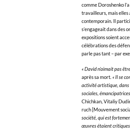
comme Doroshenko l’a é
travailleurs, mais elles
contemporain. Il partic
s’engageait dans des org
expositions soient acc
célébrations des défen
parle pas tant – par ex
« David n’aimait pas êtr
après sa mort.
« Il se c
activité artistique, dans
sociales, émancipatrices
Chichkan, Vitaliy Dudi
ruch [Mouvement social
société, qui est forteme
œuvres étaient critique