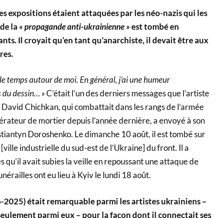
les expositions étaient attaquées par les néo-nazis qui les
de la
« propagande anti-ukrainienne »
est tombé en
ts. Il croyait qu’en tant qu’anarchiste, il devait être aux
res.
le temps autour de moi. En général, j’ai une humeur
s du dessin… »
C’était l’un des derniers messages que l’artiste
n David Chichkan, qui combattait dans les rangs de l’armée
ateur de mortier depuis l’année dernière, a envoyé à son
stiantyn Doroshenko. Le dimanche 10 août, il est tombé sur
[ville industrielle du sud-est de l’Ukraine] du front. Il a
qu’il avait subies la veille en repoussant une attaque de
unérailles ont eu lieu à Kyiv le lundi 18 août.
2025) était remarquable parmi les artistes ukrainiens –
eulement parmi eux – pour la façon dont il connectait ses