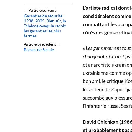
L’artiste radical dont 
← Article suivant
considéraient comme 
Garanties de sécurité –
1938, 2025. Bien sûr, la
combattant les occupan
Tchécoslovaquie reçoit
les garanties les plus
côtés des gens ordinai
fermes
Article précédent →
« Les gens meurent tout 
Brèves de Serbie
changeante. Ce n’est pa
et anarchiste ukrainie
ukrainienne comme opér
bon ami, le critique Ko
le secteur de Zaporijjia 
succombé aux blessures 
l’infanterie russe. Ses f
David Chichkan (1986-
et probablement pas s