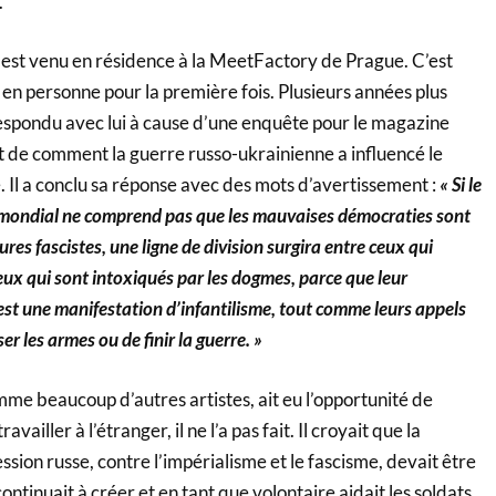
.
 est venu en résidence à la MeetFactory de Prague. C’est
vu en personne pour la première fois. Plusieurs années plus
respondu avec lui à cause d’une enquête pour le magazine
t de comment la guerre russo-ukrainienne a influencé le
Il a conclu sa réponse avec des mots d’avertissement :
« Si le
ondial ne comprend pas que les mauvaises démocraties sont
ures fascistes, une ligne de division surgira entre ceux qui
ceux qui sont intoxiqués par les dogmes, parce que leur
est une manifestation d’infantilisme, tout comme leurs appels
r les armes ou de finir la guerre. »
me beaucoup d’autres artistes, ait eu l’opportunité de
availler à l’étranger, il ne l’a pas fait. Il croyait que la
ssion russe, contre l’impérialisme et le fascisme, devait être
 continuait à créer et en tant que volontaire aidait les soldats