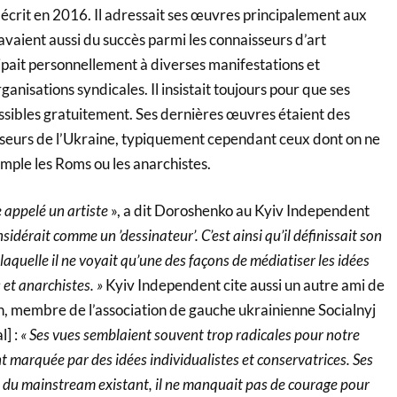
crit en 2016. Il adressait ses œuvres principalement aux
 avaient aussi du succès parmi les connaisseurs d’art
ipait personnellement à diverses manifestations et
anisations syndicales. Il insistait toujours pour que ses
essibles gratuitement. Ses dernières œuvres étaient des
seurs de l’Ukraine, typiquement cependant ceux dont on ne
emple les Roms ou les anarchistes.
e appelé un artiste
», a dit Doroshenko au Kyiv Independent
onsidérait comme un ’dessinateur’. C’est ainsi qu’il définissait son
 laquelle il ne voyait qu’une des façons de médiatiser les idées
 et anarchistes. »
Kyiv Independent cite aussi un autre ami de
n, membre de l’association de gauche ukrainienne Socialnyj
] :
« Ses vues semblaient souvent trop radicales pour notre
nt marquée par des idées individualistes et conservatrices. Ses
s du mainstream existant, il ne manquait pas de courage pour