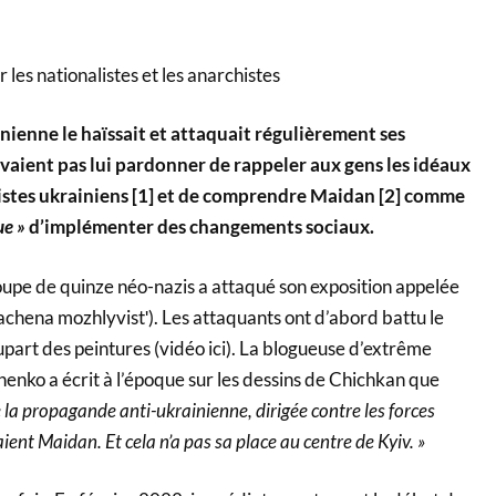
r les nationalistes et les anarchistes
nienne le haïssait et attaquait régulièrement ses
uvaient pas lui pardonner de rappeler aux gens les idéaux
alistes ukrainiens [1] et de comprendre Maidan [2] comme
ue »
d’implémenter des changements sociaux.
oupe de quinze néo-nazis a attaqué son exposition appelée
achena mozhlyvistʹ). Les attaquants ont d’abord battu le
lupart des peintures (vidéo ici). La blogueuse d’extrême
henko a écrit à l’époque sur les dessins de Chichkan que
la propagande anti-ukrainienne, dirigée contre les forces
ient Maidan. Et cela n’a pas sa place au centre de Kyiv. »