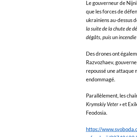
Le gouverneur de Nijni
que les forces de défe
ukrainiens au-dessus de
la suite de la chute de d
dégâts, puis un incendie 
Des drones ont égaleme
Razvozhaev, gouverneur
repoussé une attaque m
endommagé.
Parallèlement, les cha
Krymskiy Veter »
et Exil
Feodosia.
https://www.svoboda.o