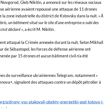
 Novgorod, Gleb Nikitin, a annoncé sur les réseaux sociaux
nse aérienne avaient repoussé une attaque de 11 drones
 la zone industrielle du district de Kstovsky dans la nuit.
« À
ébris, un bâtiment situé sur le site d’une entreprise a subi des
s’est déclaré »
, a écrit M. Nikitin .
nt attaqué la Crimée annexée durant la nuit. Selon Mikhaïl
 de Sébastopol, les forces de défense aérienne ont
enée par 15 drones et aucun bâtiment civil n’a été
înes de surveillance ukrainiennes Telegram, notamment
«
enova+, signalent des attaques contre un dépôt pétrolier à
rg/a/drony-vsu-atakovali-obekty-energetiki-pod-kstovo-i-