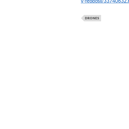
v-feodosii/33740632.
DRONES