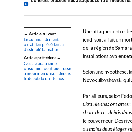
L'une des précédentes attaques contre Théodosie.
Une attaque contre des
← Article suivant
jeudi soir, a fait un mo
Le commandement
ukrainien précédent a
de la région de Samara,
dissimulé la réalité
installations avaient ét
Article précédent →
C’est le quatrième
prisonnier politique russe
Selon une hypothèse, la 
à mourir en prison depuis
le début du printemps
Novokuibyshevsk, qui av
Par ailleurs, selon Fed
ukrainiennes ont atterri 
chute de ces débris dans
le gouverneur. Des riv
au moins deux étages su