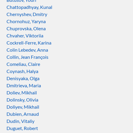
Chattopadhyay, Kunal
Chernyshev, Dmitry
Chornohuz, Yaryna
Chuprovska, Olena
Chvaher, Viktoriia
Cockrell-Ferre, Karina
Colin Lebedev, Anna
Collin, Jean François
Comeliau, Claire
Coynash, Halya
Denisyaka, Olga
Dmitrieva, Maria
Doliev, Mikhail
Dolinsky, Olivia
Doliyev, Mikhail
Dubien, Arnaud
Dudin, Vitaliy
Duguet, Robert