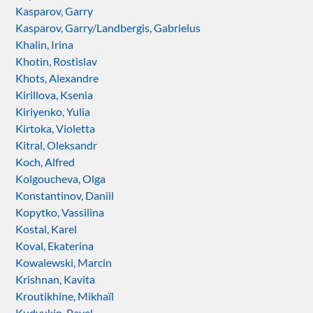
Kasparov, Garry
Kasparov, Garry/Landbergis, Gabrielus
Khalin, Irina
Khotin, Rostislav
Khots, Alexandre
Kirillova, Ksenia
Kiriyenko, Yulia
Kirtoka, Violetta
Kitral, Oleksandr
Koch, Alfred
Kolgoucheva, Olga
Konstantinov, Daniil
Kopytko, Vassilina
Kostal, Karel
Koval, Ekaterina
Kowalewski, Marcin
Krishnan, Kavita
Kroutikhine, Mikhaïl
Kudyukin, Pavel