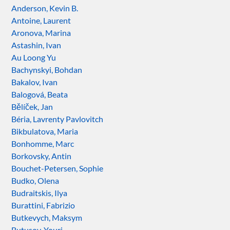
Anderson, Kevin B.
Antoine, Laurent
Aronova, Marina
Astashin, Ivan
Au Loong Yu
Bachynskyi, Bohdan
Bakalov, Ivan
Balogová, Beata
Bělíček, Jan
Béria, Lavrenty Pavlovitch
Bikbulatova, Maria
Bonhomme, Marc
Borkovsky, Antin
Bouchet-Petersen, Sophie
Budko, Olena
Budraitskis, Ilya
Burattini, Fabrizio
Butkevych, Maksym
Butusov, Youri