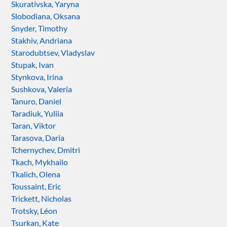
Skurativska, Yaryna
Slobodiana, Oksana
Snyder, Timothy
Stakhiv, Andriana
Starodubtsev, Vladyslav
Stupak, Ivan
Stynkova, Irina
Sushkova, Valeria
Tanuro, Daniel
Taradiuk, Yuliia
Taran, Viktor
Tarasova, Daria
Tchernychev, Dmitri
Tkach, Mykhailo
Tkalich, Olena
Toussaint, Eric
Trickett, Nicholas
Trotsky, Léon
Tsurkan, Kate