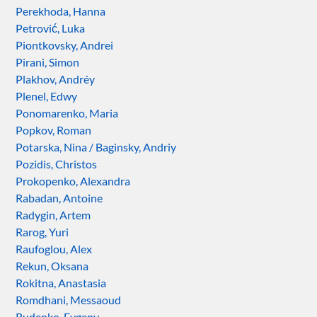
Perekhoda, Hanna
Petrović, Luka
Piontkovsky, Andrei
Pirani, Simon
Plakhov, Andréy
Plenel, Edwy
Ponomarenko, Maria
Popkov, Roman
Potarska, Nina / Baginsky, Andriy
Pozidis, Christos
Prokopenko, Alexandra
Rabadan, Antoine
Radygin, Artem
Rarog, Yuri
Raufoglou, Alex
Rekun, Oksana
Rokitna, Anastasia
Romdhani, Messaoud
Rudenko, Evgeny