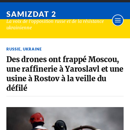
SAMIZDAT 2
La voix de l'opposition russe et de la résistance
ukrainienne
RUSSIE
,
UKRAINE
Des drones ont frappé Moscou,
une raffinerie à Yaroslavl et une
usine à Rostov à la veille du
défilé