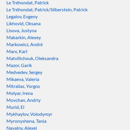
Le Tréhondat, Patrick
Le Tréhondat, Patrick/Silberstein, Patrick
Legalov, Evgeny
Likhovid, Oksana
Lisova, Justyna
Makarkin, Alexey
Markowicz, André
Marx, Karl
Matviïtchouk, Oleksandra
Mazor, Garik
Medvedev, Sergey
Mikaeva, Valeria
Mitralias, Yorgos
Molyar, Irena
Movchan, Andriy
Murid, El
Mykhaylov, Volodymyr
Myronyshena, Tania
Navalny, Alexei