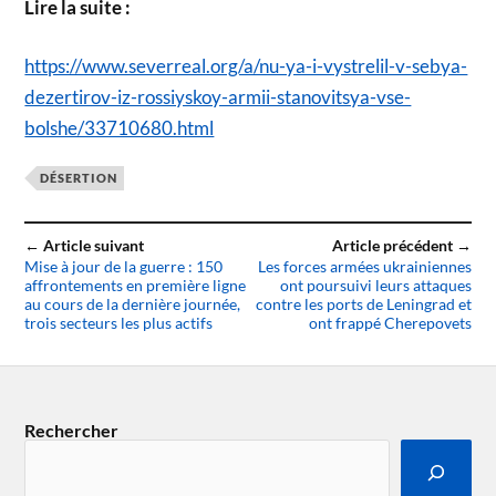
Lire la suite :
https://www.severreal.org/a/nu-ya-i-vystrelil-v-sebya-
dezertirov-iz-rossiyskoy-armii-stanovitsya-vse-
bolshe/33710680.html
DÉSERTION
← Article suivant
Article précédent →
Mise à jour de la guerre : 150
Les forces armées ukrainiennes
affrontements en première ligne
ont poursuivi leurs attaques
au cours de la dernière journée,
contre les ports de Leningrad et
trois secteurs les plus actifs
ont frappé Cherepovets
Rechercher