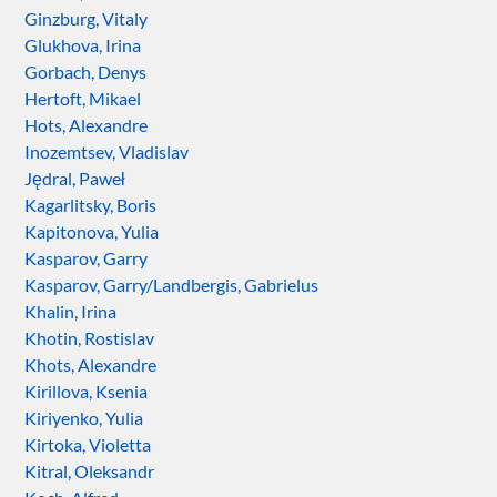
Ginzburg, Vitaly
Glukhova, Irina
Gorbach, Denys
Hertoft, Mikael
Hots, Alexandre
Inozemtsev, Vladislav
Jędral, Paweł
Kagarlitsky, Boris
Kapitonova, Yulia
Kasparov, Garry
Kasparov, Garry/Landbergis, Gabrielus
Khalin, Irina
Khotin, Rostislav
Khots, Alexandre
Kirillova, Ksenia
Kiriyenko, Yulia
Kirtoka, Violetta
Kitral, Oleksandr