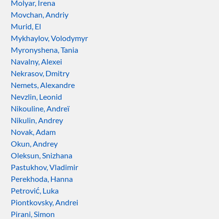
Molyar, Irena
Movchan, Andriy
Murid, El
Mykhaylov, Volodymyr
Myronyshena, Tania
Navalny, Alexei
Nekrasov, Dmitry
Nemets, Alexandre
Nevzlin, Leonid
Nikouline, Andreï
Nikulin, Andrey
Novak, Adam
Okun, Andrey
Oleksun, Snizhana
Pastukhov, Vladimir
Perekhoda, Hanna
Petrović, Luka
Piontkovsky, Andrei
Pirani, Simon