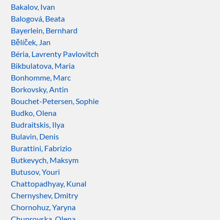
Bakalov, Ivan
Balogová, Beata
Bayerlein, Bernhard
Bělíček, Jan
Béria, Lavrenty Pavlovitch
Bikbulatova, Maria
Bonhomme, Marc
Borkovsky, Antin
Bouchet-Petersen, Sophie
Budko, Olena
Budraitskis, Ilya
Bulavin, Denis
Burattini, Fabrizio
Butkevych, Maksym
Butusov, Youri
Chattopadhyay, Kunal
Chernyshev, Dmitry
Chornohuz, Yaryna
Chuprovska, Olena