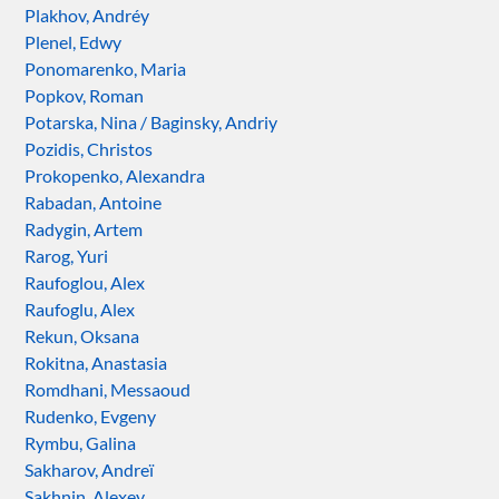
Plakhov, Andréy
Plenel, Edwy
Ponomarenko, Maria
Popkov, Roman
Potarska, Nina / Baginsky, Andriy
Pozidis, Christos
Prokopenko, Alexandra
Rabadan, Antoine
Radygin, Artem
Rarog, Yuri
Raufoglou, Alex
Raufoglu, Alex
Rekun, Oksana
Rokitna, Anastasia
Romdhani, Messaoud
Rudenko, Evgeny
Rymbu, Galina
Sakharov, Andreï
Sakhnin, Alexey