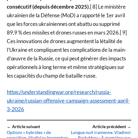
consécutif (depuis décembre 2025)
.[ 8] Le ministère
ukrainien de la Défense (MoD) a rapporté le 1er avril
que les forces ukrainiennes ont abattu ou supprimé
89,9 % des missiles et drones russes en mars 2026.[ 9]
Ces innovations de drones augmentent la létalité de
l’Ukraine et compliquent les complications de la main-
d’œuvre de la Russie, ce qui peut générer des impacts
opérationnels à long terme et même stratégiques sur
les capacités du champ de bataille russe.
https://understandingwar.org/research/russia-
ukraine/russian-offensive-campaign-assessment-april-
3-2026
← Article suivant
Article précédent →
Options « hybrides » de
Longue nuit iranienne. Vladimir
coercition. Vladislav Inozemtsev
Pastukhov : À première vue,