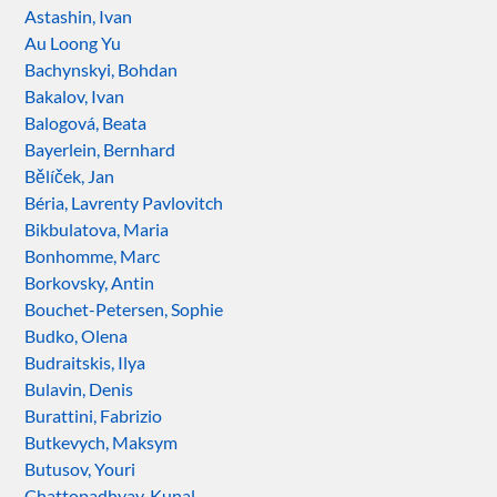
Astashin, Ivan
Au Loong Yu
Bachynskyi, Bohdan
Bakalov, Ivan
Balogová, Beata
Bayerlein, Bernhard
Bělíček, Jan
Béria, Lavrenty Pavlovitch
Bikbulatova, Maria
Bonhomme, Marc
Borkovsky, Antin
Bouchet-Petersen, Sophie
Budko, Olena
Budraitskis, Ilya
Bulavin, Denis
Burattini, Fabrizio
Butkevych, Maksym
Butusov, Youri
Chattopadhyay, Kunal