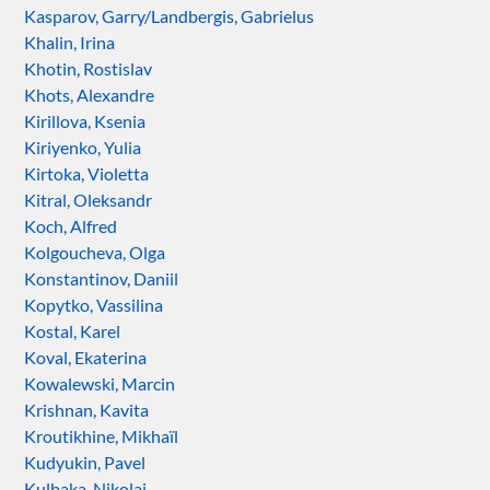
Kasparov, Garry/Landbergis, Gabrielus
Khalin, Irina
Khotin, Rostislav
Khots, Alexandre
Kirillova, Ksenia
Kiriyenko, Yulia
Kirtoka, Violetta
Kitral, Oleksandr
Koch, Alfred
Kolgoucheva, Olga
Konstantinov, Daniil
Kopytko, Vassilina
Kostal, Karel
Koval, Ekaterina
Kowalewski, Marcin
Krishnan, Kavita
Kroutikhine, Mikhaïl
Kudyukin, Pavel
Kulbaka, Nikolai