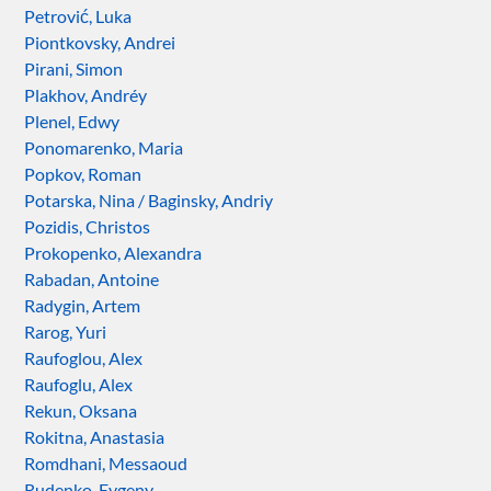
Petrović, Luka
Piontkovsky, Andrei
Pirani, Simon
Plakhov, Andréy
Plenel, Edwy
Ponomarenko, Maria
Popkov, Roman
Potarska, Nina / Baginsky, Andriy
Pozidis, Christos
Prokopenko, Alexandra
Rabadan, Antoine
Radygin, Artem
Rarog, Yuri
Raufoglou, Alex
Raufoglu, Alex
Rekun, Oksana
Rokitna, Anastasia
Romdhani, Messaoud
Rudenko, Evgeny