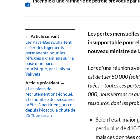
Incendie d'une raffinerie de pétrole provoqué par
Les pertes mensuelles
← Article suivant
insupportable pour ell
Les Pays-Bas souhaitent
créer des logements
nouveau ministre de l
permanents pour les
réfugiés ukrainiens sur la
base d’un parc
Lors d’une réunion avec
touristique, par Halyna
Yalivets
est de tuer 50 000 [sold
Article précédent →
tuées – toutes ces pertes
« Les plans de
000, nous verrons ce qui
recrutement ont échoué.
» Le nombre de personnes
ressource, dont les prob
prêtes à partir en guerre
depuis Moscou a chuté de
25 % en un an
Selon l’état-major 
perdu plus de 410 0
mais ces données co