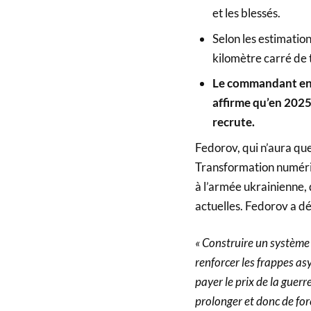
et les blessés.
Selon les estimatio
kilomètre carré de 
Le commandant en 
affirme qu’en 2025
recrute.
Fedorov, qui n’aura que
Transformation numériq
à l’armée ukrainienne,
actuelles. Fedorov a déc
« Construire un système c
renforcer les frappes as
payer le prix de la guerr
prolonger et donc de forc