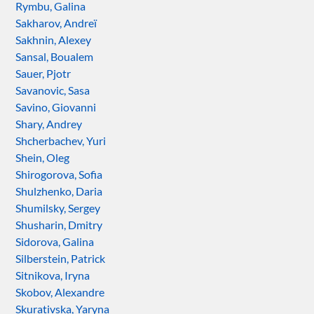
Rymbu, Galina
Sakharov, Andreï
Sakhnin, Alexey
Sansal, Boualem
Sauer, Pjotr
Savanovic, Sasa
Savino, Giovanni
Shary, Andrey
Shcherbachev, Yuri
Shein, Oleg
Shirogorova, Sofia
Shulzhenko, Daria
Shumilsky, Sergey
Shusharin, Dmitry
Sidorova, Galina
Silberstein, Patrick
Sitnikova, Iryna
Skobov, Alexandre
Skurativska, Yaryna