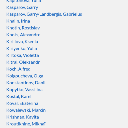
Kapitonova, Yulia
Kasparov, Garry
Kasparov, Garry/Landbergis, Gabrielus
Khalin, Irina
Khotin, Rostislav
Khots, Alexandre
Kirillova, Ksenia
Kiriyenko, Yulia
Kirtoka, Violetta
Kitral, Oleksandr
Koch, Alfred
Kolgoucheva, Olga
Konstantinov, Daniil
Kopytko, Vassilina
Kostal, Karel
Koval, Ekaterina
Kowalewski, Marcin
Krishnan, Kavita
Kroutikhine, Mikhaïl