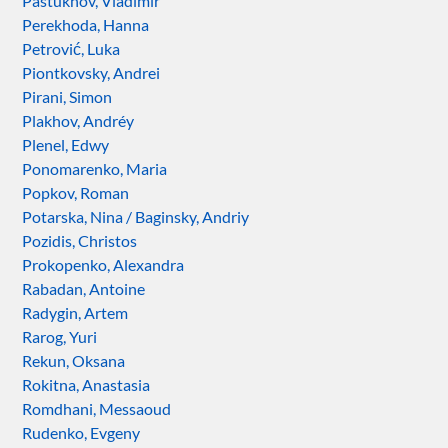
Pastukhov, Vladimir
Perekhoda, Hanna
Petrović, Luka
Piontkovsky, Andrei
Pirani, Simon
Plakhov, Andréy
Plenel, Edwy
Ponomarenko, Maria
Popkov, Roman
Potarska, Nina / Baginsky, Andriy
Pozidis, Christos
Prokopenko, Alexandra
Rabadan, Antoine
Radygin, Artem
Rarog, Yuri
Rekun, Oksana
Rokitna, Anastasia
Romdhani, Messaoud
Rudenko, Evgeny