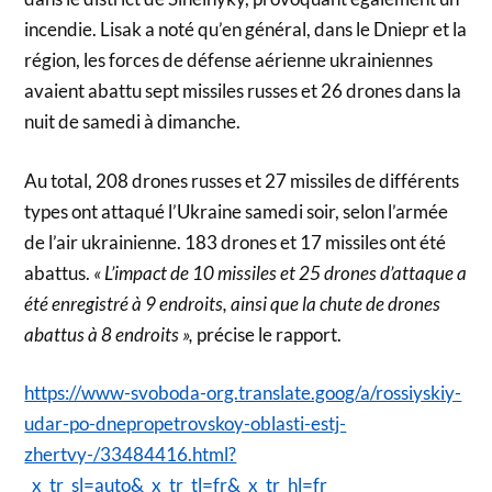
incendie. Lisak a noté qu’en général, dans le Dniepr et la
région, les forces de défense aérienne ukrainiennes
avaient abattu sept missiles russes et 26 drones dans la
nuit de samedi à dimanche.
Au total, 208 drones russes et 27 missiles de différents
types ont attaqué l’Ukraine samedi soir, selon l’armée
de l’air ukrainienne. 183 drones et 17 missiles ont été
abattus.
« L’impact de 10 missiles et 25 drones d’attaque a
été enregistré à 9 endroits, ainsi que la chute de drones
abattus à 8 endroits »,
précise le rapport.
https://www-svoboda-org.translate.goog/a/rossiyskiy-
udar-po-dnepropetrovskoy-oblasti-estj-
zhertvy-/33484416.html?
_x_tr_sl=auto&_x_tr_tl=fr&_x_tr_hl=fr