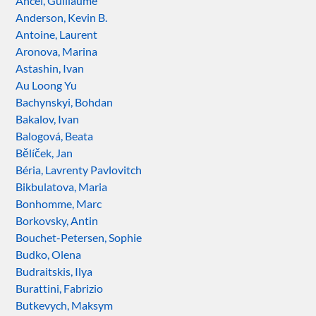
Ancel, Guillaume
Anderson, Kevin B.
Antoine, Laurent
Aronova, Marina
Astashin, Ivan
Au Loong Yu
Bachynskyi, Bohdan
Bakalov, Ivan
Balogová, Beata
Bělíček, Jan
Béria, Lavrenty Pavlovitch
Bikbulatova, Maria
Bonhomme, Marc
Borkovsky, Antin
Bouchet-Petersen, Sophie
Budko, Olena
Budraitskis, Ilya
Burattini, Fabrizio
Butkevych, Maksym