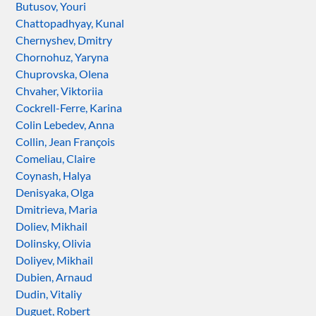
Butusov, Youri
Chattopadhyay, Kunal
Chernyshev, Dmitry
Chornohuz, Yaryna
Chuprovska, Olena
Chvaher, Viktoriia
Cockrell-Ferre, Karina
Colin Lebedev, Anna
Collin, Jean François
Comeliau, Claire
Coynash, Halya
Denisyaka, Olga
Dmitrieva, Maria
Doliev, Mikhail
Dolinsky, Olivia
Doliyev, Mikhail
Dubien, Arnaud
Dudin, Vitaliy
Duguet, Robert